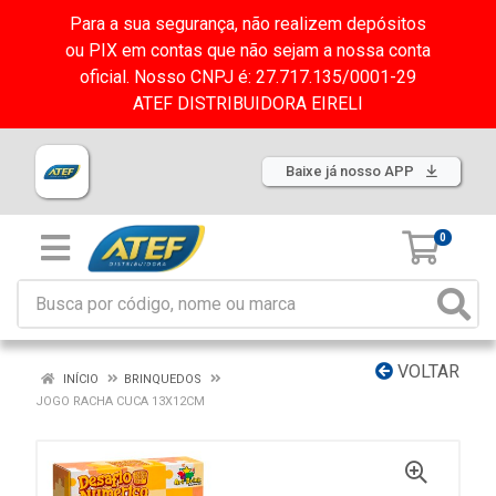
Para a sua segurança, não realizem depósitos
ou PIX em contas que não sejam a nossa conta
oficial. Nosso CNPJ é: 27.717.135/0001-29
ATEF DISTRIBUIDORA EIRELI
Baixe já nosso APP
0
VOLTAR
INÍCIO
BRINQUEDOS
JOGO RACHA CUCA 13X12CM