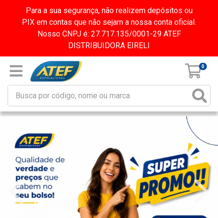
Para a sua segurança, não realizem depósitos ou
PIX em contas que não sejam a nossa conta oficial.
Nosso CNPJ é: 27.717.135/0001-29 ATEF
DISTRIBUIDORA EIRELI
0