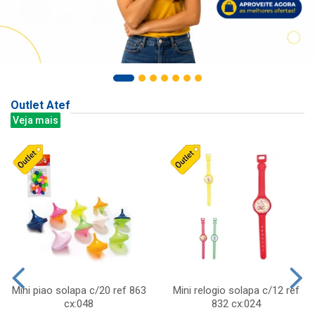
Outlet Atef
Veja mais
Mini piao solapa c/20 ref 863
Mini relogio solapa c/12 ref
cx:048
832 cx:024