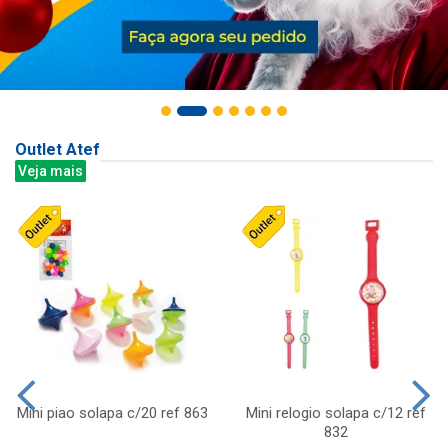
Outlet Atef
Veja mais
Mini piao solapa c/20 ref 863
Mini relogio solapa c/12 ref
832