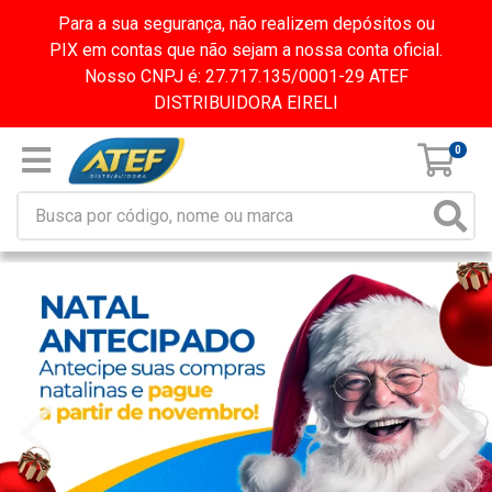
Para a sua segurança, não realizem depósitos ou
PIX em contas que não sejam a nossa conta oficial.
Nosso CNPJ é: 27.717.135/0001-29 ATEF
DISTRIBUIDORA EIRELI
0