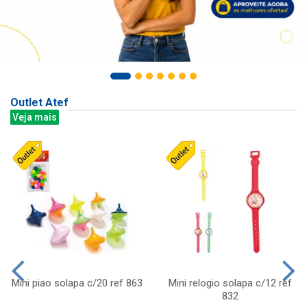
Outlet Atef
Veja mais
Mini piao solapa c/20 ref 863
Mini relogio solapa c/12 ref
832