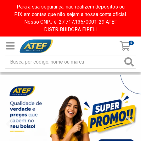
Para a sua segurança, não realizem depósitos ou
PIX em contas que não sejam a nossa conta oficial.
Nosso CNPJ é: 27.717.135/0001-29 ATEF
DISTRIBUIDORA EIRELI
0