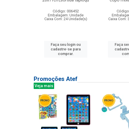
irios
26x11cm,sortida tapioqu
copo mixe
: 135177
Código: 006452
Código
m: Unidade
Embalagem: Unidade
Embalage
12 Unidade(s)
Caixa Com: 24 Unidade(s)
Caixa Com: 
u login ou
Faça seu login ou
Faça seu
e-se para
cadastre-se para
cadastr
prar.
comprar.
com
Promoções Atef
Veja mais