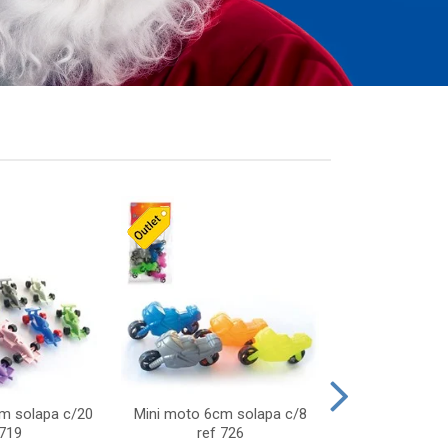
cm solapa c/20
Mini moto 6cm solapa c/8
Giro helice so
 719
ref 726
75