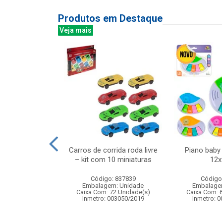
Produtos em Destaque
Veja mais
ntrole remoto
Carros de corrida roda livre
Piano baby
aur 1:16 com 7
– kit com 10 miniaturas
12
ncoes
Código: 837839
Código
: 838907
Embalagem: Unidade
Embalage
m: Unidade
Caixa Com: 72 Unidade(s)
Caixa Com: 
 8 Unidade(s)
Inmetro: 003050/2019
Inmetro: 
4/2025-BRI-TR-1