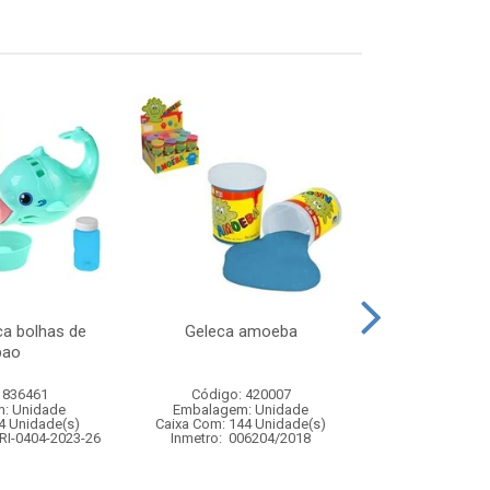
ca bolhas de
Geleca amoeba
Water balloon
bao
 836461
Código: 420007
Código:
: Unidade
Embalagem: Unidade
Embalagem
4 Unidade(s)
Caixa Com: 144 Unidade(s)
Caixa Com: 7
RI-0404-2023-26
Inmetro: 006204/2018
Inmetro: 0