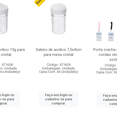
crilico 13g para
Saleiro de acrilico 7,5x4cm
Porta cracha
cristal
para mesa cristal
cordao ver
sort
: 471628
Código: 471629
Código:
m: Unidade
Embalagem: Unidade
Embalagem
36 Unidade(s)
Caixa Com: 36 Unidade(s)
Caixa Com: 3
 login ou
Faça seu login ou
Faça seu
e-se para
cadastre-se para
cadastre
prar.
comprar.
comp