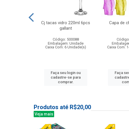
 vidro 23,5cm
Cj tacas vidro 220ml 6pcs
Capa de c
e petala
gallant
: 503788
Código: 500088
Código
m: Unidade
Embalagem: Unidade
Embalage
24 Unidade(s)
Caixa Com: 6 Unidade(s)
Caixa Com: 1
u login ou
Faça seu login ou
Faça seu
e-se para
cadastre-se para
cadastr
prar.
comprar.
com
Produtos até R$20,00
Veja mais