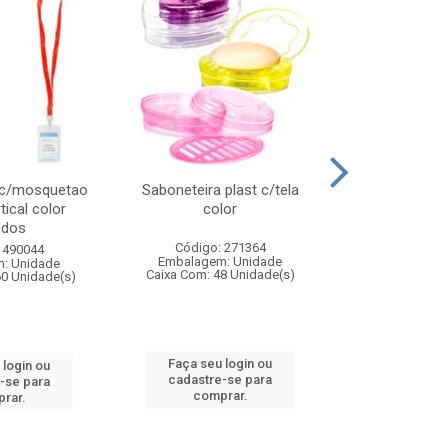
 c/mosquetao
Saboneteira plast c/tela
Prato plas
tical color
color
colo
idos
Código: 271364
Código:
 490044
Embalagem: Unidade
Embalagem
: Unidade
Caixa Com: 48 Unidade(s)
Caixa Com: 4
60 Unidade(s)
Faça seu login ou
Faça seu 
 login ou
cadastre-se para
cadastre
-se para
comprar.
comp
rar.