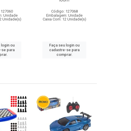
loom
 127060
Código: 127068
Código:
: Unidade
Embalagem: Unidade
Embalagem
2 Unidade(s)
Caixa Com: 12 Unidade(s)
Caixa Com: 1
 login ou
Faça seu login ou
Faça seu 
-se para
cadastre-se para
cadastre
rar.
comprar.
comp