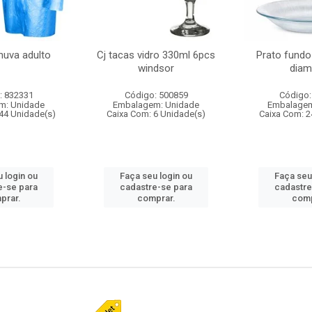
huva adulto
Cj tacas vidro 330ml 6pcs
Prato fundo
windsor
diam
: 832331
Código: 500859
Código:
m: Unidade
Embalagem: Unidade
Embalagem
44 Unidade(s)
Caixa Com: 6 Unidade(s)
Caixa Com: 2
 login ou
Faça seu login ou
Faça seu
e-se para
cadastre-se para
cadastre
prar.
comprar.
comp