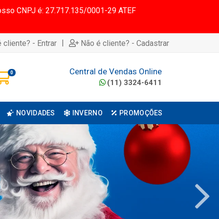
 Nosso CNPJ é: 27.717.135/0001-29 ATEF
|
 cliente? - Entrar
Não é cliente? - Cadastrar
Central de Vendas Online
0
(11) 3324-6411
NOVIDADES
INVERNO
PROMOÇÕES