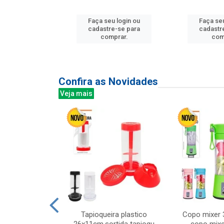
Faça seu login ou
Faça seu
u login ou
cadastre-se para
cadastr
e-se para
comprar.
com
prar.
Confira as Novidades
Veja mais
mesa cer 18cm
Tapioqueira plastico
Copo mixer 