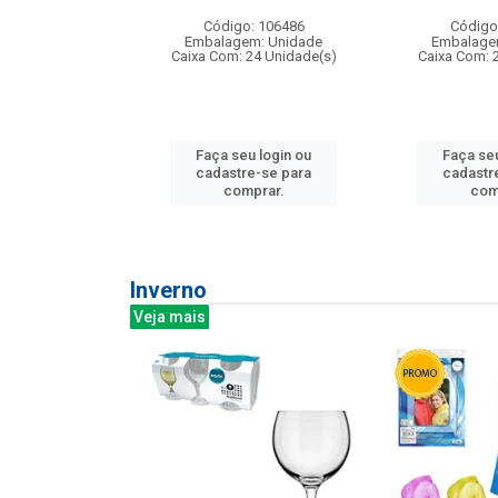
: 275814
Código: 106486
Código
m: Unidade
Embalagem: Unidade
Embalage
240 Unidade(s)
Caixa Com: 24 Unidade(s)
Caixa Com: 
u login ou
Faça seu login ou
Faça seu
e-se para
cadastre-se para
cadastr
prar.
comprar.
com
Inverno
Veja mais