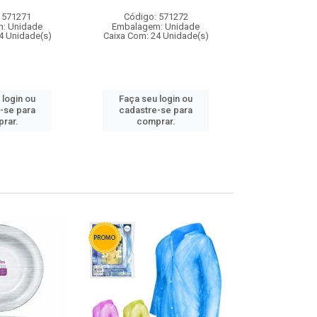
 571271
Código: 571272
Código:
: Unidade
Embalagem: Unidade
Embalagem
4 Unidade(s)
Caixa Com: 24 Unidade(s)
Caixa Com: 4
 login ou
Faça seu login ou
Faça seu 
-se para
cadastre-se para
cadastre
rar.
comprar.
comp