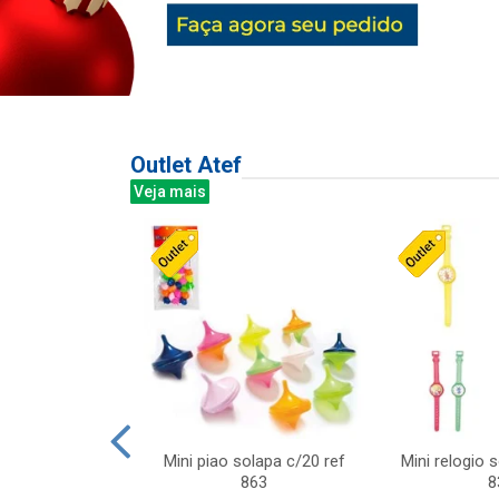
Outlet Atef
Veja mais
last c/div
Mini piao solapa c/20 ref
Mini relogio 
m ursinhos sor
863
8