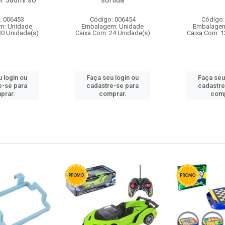
r 380ml so
sortida
: 006453
Código: 006454
Código:
m: Unidade
Embalagem: Unidade
Embalagem
30 Unidade(s)
Caixa Com: 24 Unidade(s)
Caixa Com: 1
 login ou
Faça seu login ou
Faça seu
e-se para
cadastre-se para
cadastre
prar.
comprar.
comp