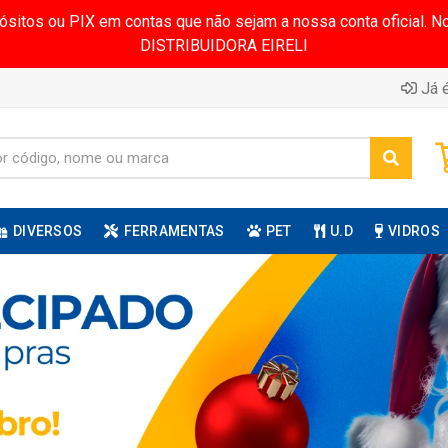
pósitos ou PIX em contas que não sejam a nossa conta oficial.
DISTRIBUIDORA EIRELI
Já é
DIVERSOS
FERRAMENTAS
PET
U.D
VIDROS