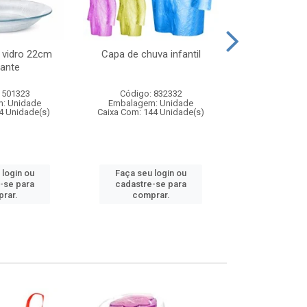
 vidro 22cm
Capa de chuva infantil
Jg prato fun
ante
diam
 501323
Código: 832332
Código:
: Unidade
Embalagem: Unidade
Embalagem
4 Unidade(s)
Caixa Com: 144 Unidade(s)
Caixa Com: 6
 login ou
Faça seu login ou
Faça seu 
-se para
cadastre-se para
cadastre
rar.
comprar.
comp