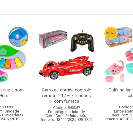
 c/luz e som
Carro de corrida controle
Golfinho lan
x9cm
remoto 1:12 – 7 funcoes
sa
com fumaca
: 833280
Código:
Código: 840357
m: Unidade
Embalagem
Embalagem: Unidade
60 Unidade(s)
Caixa Com: 2
Caixa Com: 6 Unidade(s)
006407/2019
Inmetro: ABCP-B
Inmetro: 12444/2025-BRI-TR-1