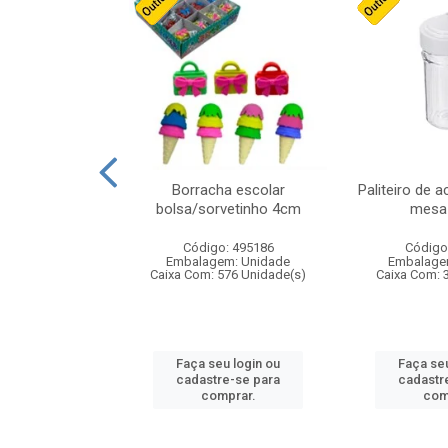
stico n.4 12cm
Borracha escolar
Paliteiro de a
bolsa/sorvetinho 4cm
mesa 
: 940550
Código: 495186
Código
m: Unidade
Embalagem: Unidade
Embalage
24 Unidade(s)
Caixa Com: 576 Unidade(s)
Caixa Com: 
u login ou
Faça seu login ou
Faça seu
e-se para
cadastre-se para
cadastr
prar.
comprar.
com