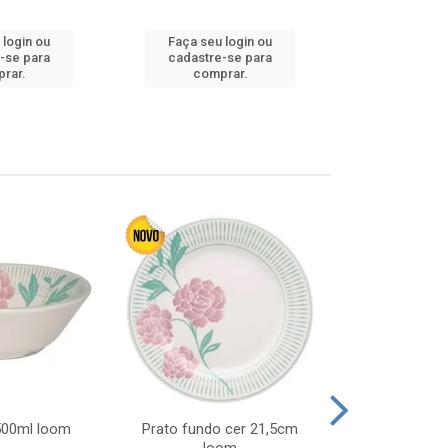
 login ou
Faça seu login ou
Faça seu 
-se para
cadastre-se para
cadastre
rar.
comprar.
comp
 500ml loom
Prato fundo cer 21,5cm
Prato raso c