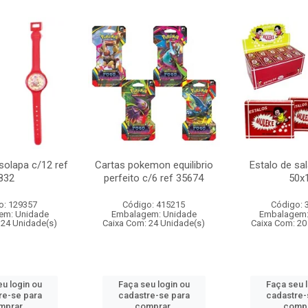
 solapa c/12 ref
Cartas pokemon equilibrio
Estalo de sa
832
perfeito c/6 ref 35674
50x
o: 129357
Código: 415215
Código: 
em: Unidade
Embalagem: Unidade
Embalagem:
 24 Unidade(s)
Caixa Com: 24 Unidade(s)
Caixa Com: 20
u login ou
Faça seu login ou
Faça seu 
re-se para
cadastre-se para
cadastre-
mprar.
comprar.
compr