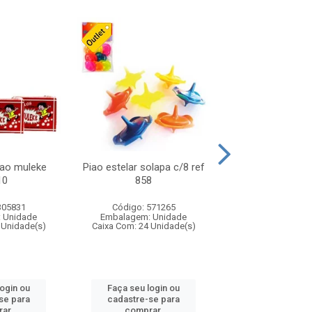
lao muleke
Piao estelar solapa c/8 ref
Carrinho f1 5c
10
858
c/20 ref 
305831
Código: 571265
Código: 571
 Unidade
Embalagem: Unidade
Embalagem: U
 Unidade(s)
Caixa Com: 24 Unidade(s)
Caixa Com: 24 Un
login ou
Faça seu login ou
Faça seu log
se para
cadastre-se para
cadastre-se 
ar.
comprar.
comprar