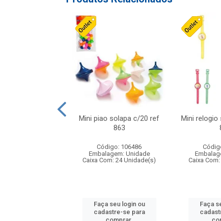
o f1 5cm solapa
Mini piao solapa c/20 ref
Mini relogio
20 ref 719
863
digo: 571271
Código: 106486
Códig
agem: Unidade
Embalagem: Unidade
Embalag
om: 24 Unidade(s)
Caixa Com: 24 Unidade(s)
Caixa Com:
 seu login ou
Faça seu login ou
Faça se
astre-se para
cadastre-se para
cadast
comprar.
comprar.
co