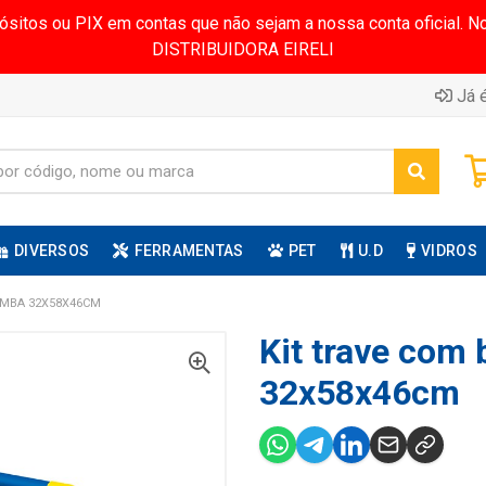
pósitos ou PIX em contas que não sejam a nossa conta oficial.
DISTRIBUIDORA EIRELI
Já é
DIVERSOS
FERRAMENTAS
PET
U.D
VIDROS
OMBA 32X58X46CM
Kit trave com
32x58x46cm