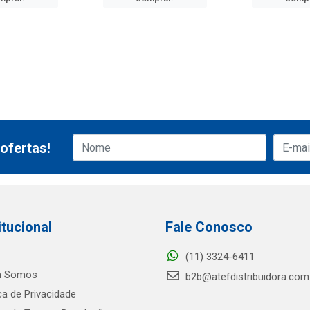
ofertas!
itucional
Fale Conosco
(11) 3324-6411
 Somos
b2b@atefdistribuidora.com
ica de Privacidade