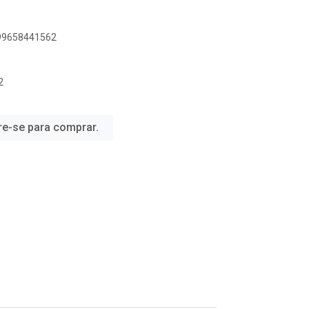
899658441562
2
re-se para comprar.