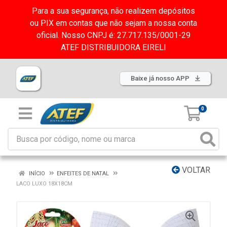
Para a sua segurança, não realizem depósitos
ou PIX em contas que não sejam a nossa conta
oficial. Nosso CNPJ é: 27.717.135/0001-29
ATEF DISTRIBUIDORA EIRELI
Baixe já nosso APP
0
VOLTAR
INÍCIO
ENFEITES DE NATAL
LACO LUXO 18X18CM