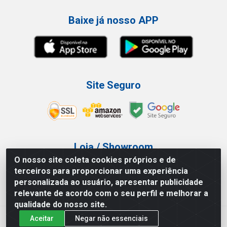
Baixe já nosso APP
Site Seguro
Loja / Showroom
O nosso site coleta cookies próprios e de
Tel.: (11) 3227-0546
terceiros para proporcionar uma experiência
Av Vautier, 587/597 - Pari - São Paulo/SP
personalizada ao usuário, apresentar publicidade
relevante de acordo com o seu perfil e melhorar a
qualidade do nosso site.
Aceitar
Negar não essenciais
Atef Distribuidora LTDA - Av. Vautier, 585/597 - Pari - São