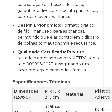
para solução e 2 frascos de sabão,
garantindo diversão imediata para festas,
parques e eventos infantis.
Design Ergonômico:
Formato prático
de fácil manuseio para as crianças,
permitindo que elas controlem o disparo
de bolhas com autonomia e segurança.
Qualidade Certificada:
Produto
testado e aprovado pelo INMETRO sob o
selo 009993/2023, assegurando um
lazer protegido para toda a família.
Especificações Técnicas
Dimensões
14 x 15 x
Plástico
Material
(LxAxC)
21,5 cm
Adesivo
3 Pilhas
INMET