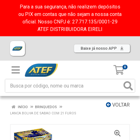
Para a sua segurança, não realizem depósitos
ou PIX em contas que não sejam a nossa conta
oficial. Nosso CNPJ é: 27.717.135/0001-29
ATEF DISTRIBUIDORA EIRELI
Baixe já nosso APP
0
VOLTAR
INÍCIO
BRINQUEDOS
LANCA BOLHA DE SABAO COM 21 FUROS