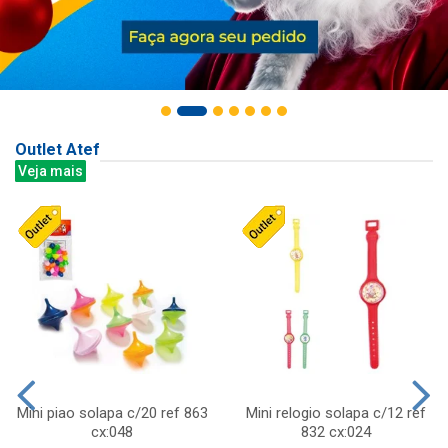
Outlet Atef
Veja mais
Mini piao solapa c/20 ref 863
Mini relogio solapa c/12 ref
cx:048
832 cx:024