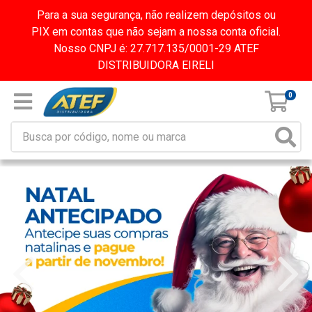
Para a sua segurança, não realizem depósitos ou
PIX em contas que não sejam a nossa conta oficial.
Nosso CNPJ é: 27.717.135/0001-29 ATEF
DISTRIBUIDORA EIRELI
0