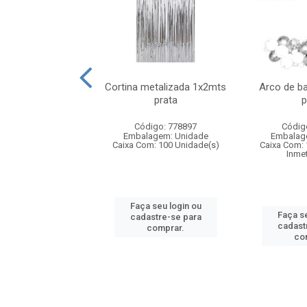
 facil 39 pecas cha
Cortina metalizada 1x2mts
Arco de b
cao azul e rosa
prata
p
digo: 155402
Código: 778897
Códig
agem: Unidade
Embalagem: Unidade
Embalag
om: 9 Unidade(s)
Caixa Com: 100 Unidade(s)
Caixa Com: 
Inmet
 seu login ou
Faça seu login ou
Faça se
astre-se para
cadastre-se para
cadast
comprar.
comprar.
co