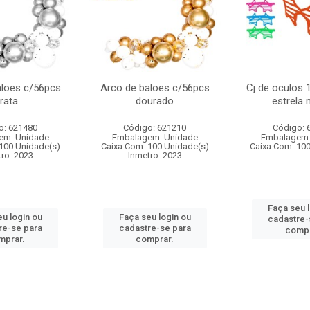
aloes c/56pcs
Arco de baloes c/56pcs
Cj de oculos
rata
dourado
estrela 
o: 621480
Código: 621210
Código: 
em: Unidade
Embalagem: Unidade
Embalagem:
100 Unidade(s)
Caixa Com: 100 Unidade(s)
Caixa Com: 10
ro: 2023
Inmetro: 2023
Faça seu 
u login ou
Faça seu login ou
cadastre-
re-se para
cadastre-se para
compr
mprar.
comprar.