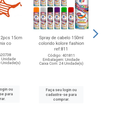
 12pcs 15cm
Spray de cabelo 150ml
Kit festa facil 39
mix co
colorido kolore fashion
revelacao azul
ref:811
620738
Código: 155
Código: 401811
 Unidade
Embalagem: U
Embalagem: Unidade
0 Unidade(s)
Caixa Com: 9 Un
Caixa Com: 24 Unidade(s)
login ou
Faça seu log
Faça seu login ou
se para
cadastre-se 
cadastre-se para
ar.
comprar
comprar.