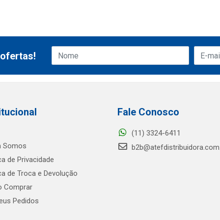
ofertas!
itucional
Fale Conosco
(11) 3324-6411
 Somos
b2b@atefdistribuidora.com
ica de Privacidade
ica de Troca e Devolução
 Comprar
us Pedidos