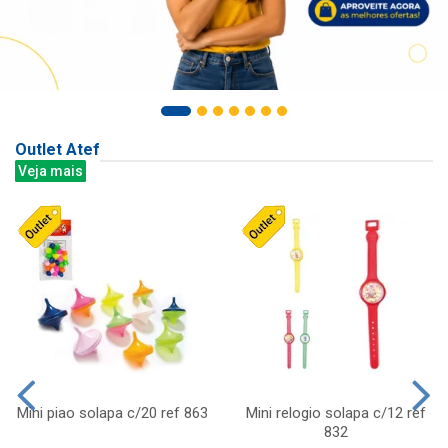
Outlet Atef
Veja mais
Mini piao solapa c/20 ref 863
Mini relogio solapa c/12 ref
832