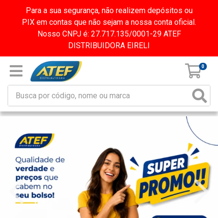
Para a sua segurança, não realizem depósitos ou
PIX em contas que não sejam a nossa conta oficial.
Nosso CNPJ é: 27.717.135/0001-29 ATEF
DISTRIBUIDORA EIRELI
0