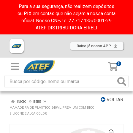
Para a sua segurança, não realizem depósitos
ou PIX em contas que não sejam a nossa conta
oficial. Nosso CNPJ é: 27.717.135/0001-29
ATEF DISTRIBUIDORA EIRELI
Baixe já nosso APP
0
VOLTAR
INÍCIO
BEBE
MAMADEIRA DE PLASTICO 240ML PREMIUM COM BICO
SILICONE E ALCA COLOR