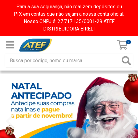
Para a sua segurança, não realizem depósitos ou
PIX em contas que não sejam a nossa conta oficial.
Nosso CNPJ é: 27.717.135/0001-29 ATEF
DISTRIBUIDORA EIRELI
0