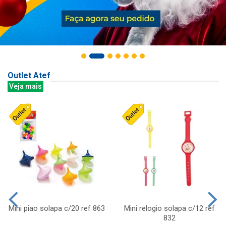
Outlet Atef
Veja mais
Mini piao solapa c/20 ref 863
Mini relogio solapa c/12 ref
832