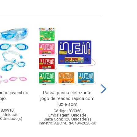
cao juvenil no
Passa passa eletrizante
Carro de poli
ojo
jogo de reacao rapida com
remoto 7 fun
luz e som
pol
 839910
Código: 839358
Código:
: Unidade
Embalagem: Unidade
Embalagem
8 Unidade(s)
Caixa Com: 120 Unidade(s)
Caixa Com: 1
Inmetro: ABCP-BRI-0404-2023-60
Inmetro: 12444