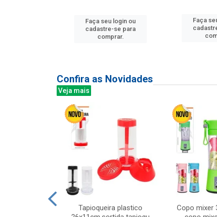
u login ou
Faça seu
Faça seu login ou
e-se para
cadastr
cadastre-se para
prar.
com
comprar.
Confira as Novidades
Veja mais
mesa cer 18cm
Tapioqueira plastico
Copo mixer 