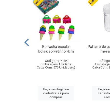
cores sortidas
Borracha escolar
Paliteiro de a
ref 130s
bolsa/sorvetinho 4cm
mesa 
: 826147
Código: 495186
Código
m: Unidade
Embalagem: Unidade
Embalage
160 Unidade(s)
Caixa Com: 576 Unidade(s)
Caixa Com: 
u login ou
Faça seu login ou
Faça seu
e-se para
cadastre-se para
cadastr
prar.
comprar.
com