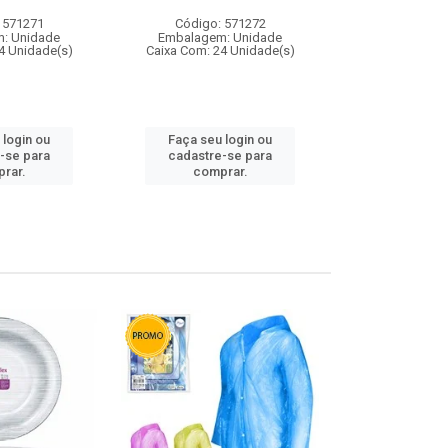
 571271
Código: 571272
Código:
: Unidade
Embalagem: Unidade
Embalagem
4 Unidade(s)
Caixa Com: 24 Unidade(s)
Caixa Com: 4
 login ou
Faça seu login ou
Faça seu 
-se para
cadastre-se para
cadastre
rar.
comprar.
comp