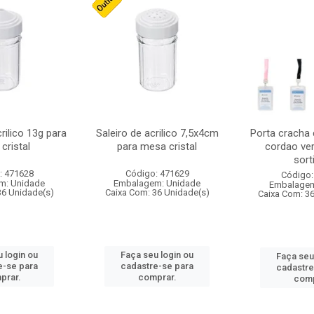
crilico 13g para
Saleiro de acrilico 7,5x4cm
Porta cracha
cristal
para mesa cristal
cordao ver
sort
: 471628
Código: 471629
Código:
m: Unidade
Embalagem: Unidade
Embalagem
36 Unidade(s)
Caixa Com: 36 Unidade(s)
Caixa Com: 3
 login ou
Faça seu login ou
Faça seu
e-se para
cadastre-se para
cadastre
prar.
comprar.
comp