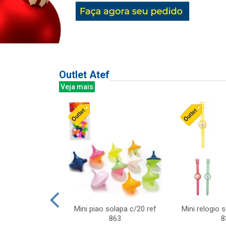
Outlet Atef
Veja mais
last c/div
Mini piao solapa c/20 ref
Mini relogio 
m ursinhos sor
863
8