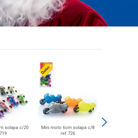
cm solapa c/20
Mini moto 6cm solapa c/8
Giro helice so
 719
ref 726
75