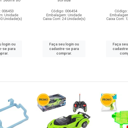
r 380ml so
sortida
: 006453
Código: 006454
Código:
m: Unidade
Embalagem: Unidade
Embalagem
30 Unidade(s)
Caixa Com: 24 Unidade(s)
Caixa Com: 1
 login ou
Faça seu login ou
Faça seu
e-se para
cadastre-se para
cadastre
prar.
comprar.
comp