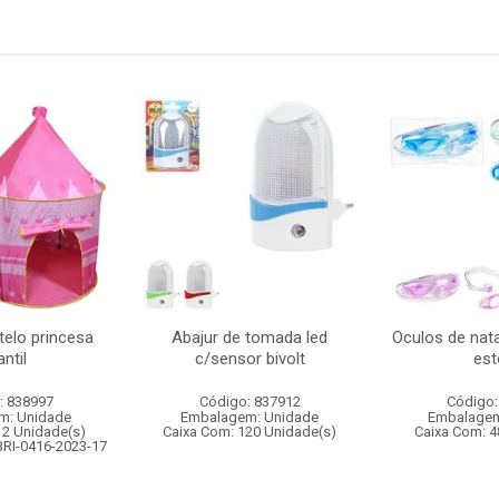
telo princesa
Abajur de tomada led
Oculos de nata
antil
c/sensor bivolt
est
: 838997
Código: 837912
Código:
m: Unidade
Embalagem: Unidade
Embalagem
12 Unidade(s)
Caixa Com: 120 Unidade(s)
Caixa Com: 4
BRI-0416-2023-17