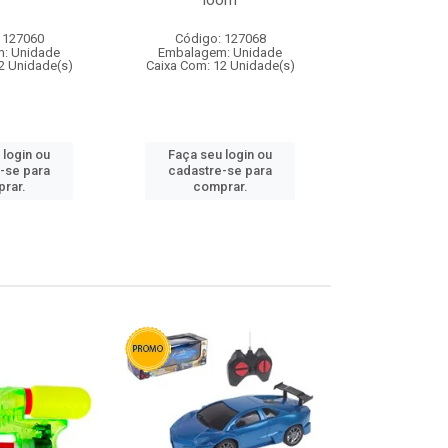
loom
 127060
Código: 127068
Código:
: Unidade
Embalagem: Unidade
Embalagem
2 Unidade(s)
Caixa Com: 12 Unidade(s)
Caixa Com: 1
 login ou
Faça seu login ou
Faça seu 
-se para
cadastre-se para
cadastre
rar.
comprar.
comp