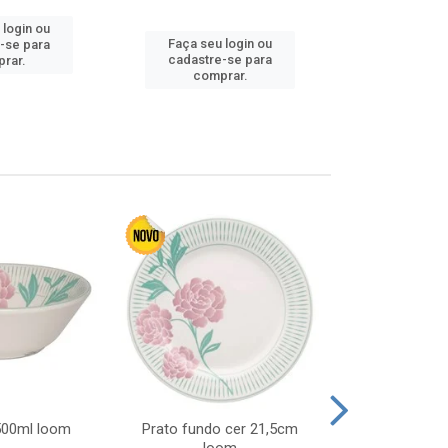
 login ou
Faça seu login ou
Faça seu 
-se para
cadastre-se para
cadastre
rar.
comprar.
comp
 500ml loom
Prato fundo cer 21,5cm
Prato raso c