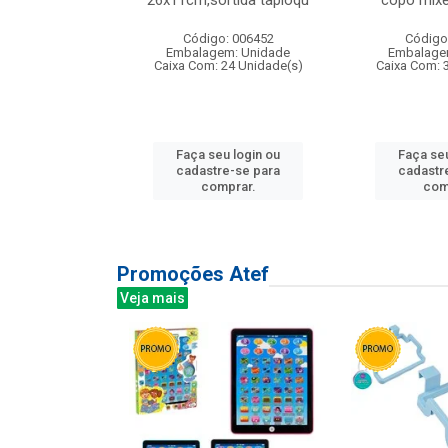
irios
26x11cm,sortida tapioqu
copo mixe
: 135177
Código: 006452
Código
m: Unidade
Embalagem: Unidade
Embalage
12 Unidade(s)
Caixa Com: 24 Unidade(s)
Caixa Com: 
u login ou
Faça seu login ou
Faça seu
e-se para
cadastre-se para
cadastr
prar.
comprar.
com
Promoções Atef
Veja mais