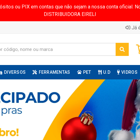
pósitos ou PIX em contas que não sejam a nossa conta oficial.
DISTRIBUIDORA EIRELI
Já é
DIVERSOS
FERRAMENTAS
PET
U.D
VIDROS