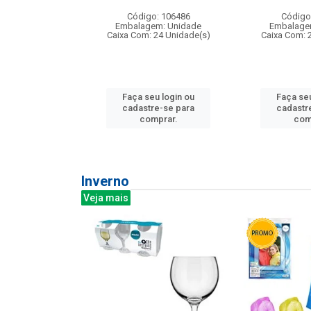
: 275814
Código: 106486
Código
m: Unidade
Embalagem: Unidade
Embalage
240 Unidade(s)
Caixa Com: 24 Unidade(s)
Caixa Com: 
u login ou
Faça seu login ou
Faça seu
e-se para
cadastre-se para
cadastr
prar.
comprar.
com
Inverno
Veja mais