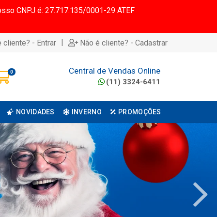
 Nosso CNPJ é: 27.717.135/0001-29 ATEF
|
 cliente? - Entrar
Não é cliente? - Cadastrar
Central de Vendas Online
0
(11) 3324-6411
NOVIDADES
INVERNO
PROMOÇÕES