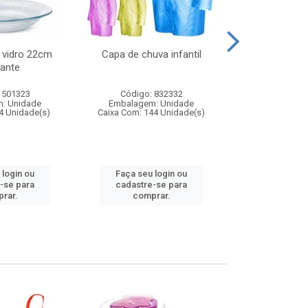
 vidro 22cm
Capa de chuva infantil
Jg prato fun
ante
diam
 501323
Código: 832332
Código:
: Unidade
Embalagem: Unidade
Embalagem
4 Unidade(s)
Caixa Com: 144 Unidade(s)
Caixa Com: 6
 login ou
Faça seu login ou
Faça seu 
-se para
cadastre-se para
cadastre
rar.
comprar.
comp