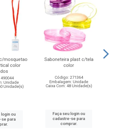
 c/mosquetao
Saboneteira plast c/tela
Prato plas
tical color
color
colo
idos
Código: 271364
Código:
 490044
Embalagem: Unidade
Embalagem
: Unidade
Caixa Com: 48 Unidade(s)
Caixa Com: 4
60 Unidade(s)
Faça seu login ou
Faça seu 
 login ou
cadastre-se para
cadastre
-se para
comprar.
comp
rar.