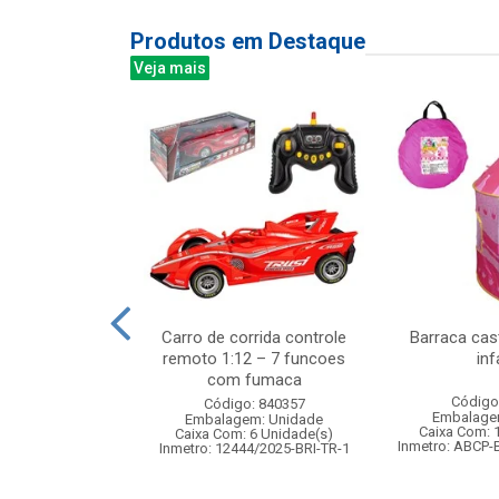
Produtos em Destaque
Veja mais
 bolsinha com
Carro de corrida controle
Barraca cas
sorios
remoto 1:12 – 7 funcoes
inf
com fumaca
: 830034
Código
Código: 840357
m: Unidade
Embalage
Embalagem: Unidade
24 Unidade(s)
Caixa Com: 
Caixa Com: 6 Unidade(s)
006697/2019
Inmetro: ABCP-
Inmetro: 12444/2025-BRI-TR-1