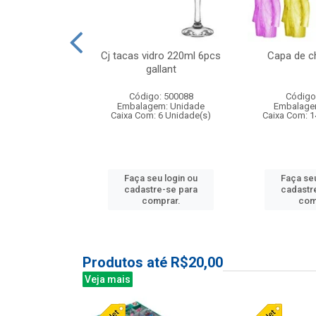
o raso 25,5cm
Cj tacas vidro 220ml 6pcs
Capa de c
e petala
gallant
: 503787
Código: 500088
Código
m: Unidade
Embalagem: Unidade
Embalage
24 Unidade(s)
Caixa Com: 6 Unidade(s)
Caixa Com: 1
u login ou
Faça seu login ou
Faça seu
e-se para
cadastre-se para
cadastr
prar.
comprar.
com
Produtos até R$20,00
Veja mais