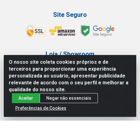
Site Seguro
Loja / Showroom
O nosso site coleta cookies próprios e de
Tel.: (11) 3227-0546
terceiros para proporcionar uma experiência
Av Vautier, 587/597 - Pari - São Paulo/SP
personalizada ao usuário, apresentar publicidade
relevante de acordo com o seu perfil e melhorar a
qualidade do nosso site.
Aceitar
Negar não essenciais
Atef Distribuidora LTDA - Av. Vautier, 585/597 - Pari - São
Paulo/SP - CEP 03.032-000 - CNPJ 27.717.135/0001-29
Preferências de Cookies