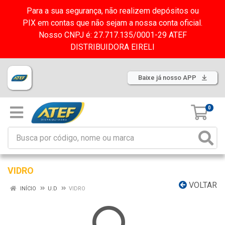
Para a sua segurança, não realizem depósitos ou
PIX em contas que não sejam a nossa conta oficial.
Nosso CNPJ é: 27.717.135/0001-29 ATEF
DISTRIBUIDORA EIRELI
Baixe já nosso APP
0
VIDRO
VOLTAR
INÍCIO
U.D
VIDRO