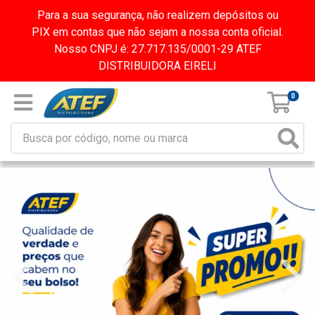
Para a sua segurança, não realizem depósitos ou
PIX em contas que não sejam a nossa conta oficial.
Nosso CNPJ é: 27.717.135/0001-29 ATEF
DISTRIBUIDORA EIRELI
0