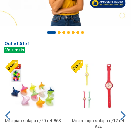
Outlet Atef
Veja mais
Mini piao solapa c/20 ref 863
Mini relogio solapa c/12 ref
832