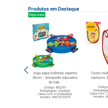
Produtos em Destaque
Veja mais
o de controle
Jogo papa bolinhas sapinho
Cesto mult
e car, escala
36cm – brinquedo educativo
cachorro 
com b...
de hab...
Código
: 838919
Código: 832297
Embalage
m: Unidade
Embalagem: Unidade
Caixa Com: 1
 4 Unidade(s)
Caixa Com: 6 Unidade(s)
Inmetro: 
4/2025-BRI-TR-1
Inmetro: 006747/2019