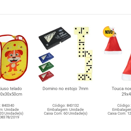
iuso telado
Domino no estojo 7mm
Touca noe
30x30x50cm
29x
: 840340
Código: 843132
Código:
m: Unidade
Embalagem: Unidade
Embalagem
20 Unidade(s)
Caixa Com: 60 Unidade(s)
Caixa Com: 1
008378/2019