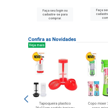
Faça seu
u login ou
Faça seu login ou
cadastr
e-se para
cadastre-se para
com
prar.
comprar.
Confira as Novidades
Veja mais
mesa cer 18cm
Tapioqueira plastico
Copo mixer 