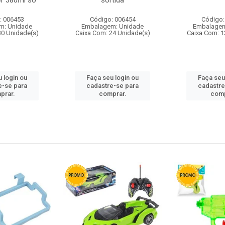
r 380ml so
sortida
: 006453
Código: 006454
Código:
m: Unidade
Embalagem: Unidade
Embalagem
30 Unidade(s)
Caixa Com: 24 Unidade(s)
Caixa Com: 1
 login ou
Faça seu login ou
Faça seu
e-se para
cadastre-se para
cadastre
prar.
comprar.
comp