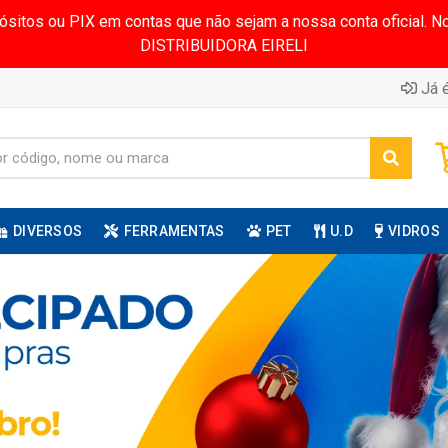
pósitos ou PIX em contas que não sejam a nossa conta oficial.
DISTRIBUIDORA EIRELI
Já é
DIVERSOS
FERRAMENTAS
PET
U.D
VIDROS