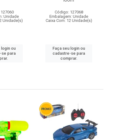
loom
 127060
Código: 127068
Código:
: Unidade
Embalagem: Unidade
Embalagem
2 Unidade(s)
Caixa Com: 12 Unidade(s)
Caixa Com: 1
 login ou
Faça seu login ou
Faça seu 
-se para
cadastre-se para
cadastre
rar.
comprar.
comp