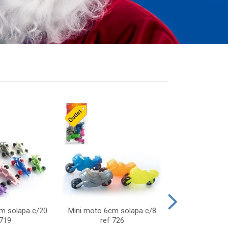
cm solapa c/20
Mini moto 6cm solapa c/8
Giro helice so
 719
ref 726
75