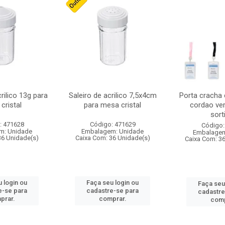
crilico 13g para
Saleiro de acrilico 7,5x4cm
Porta cracha
cristal
para mesa cristal
cordao ver
sort
: 471628
Código: 471629
Código:
m: Unidade
Embalagem: Unidade
Embalagem
36 Unidade(s)
Caixa Com: 36 Unidade(s)
Caixa Com: 3
 login ou
Faça seu login ou
Faça seu
e-se para
cadastre-se para
cadastre
prar.
comprar.
comp