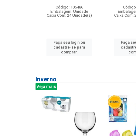
: 275814
Código: 106486
Código
m: Unidade
Embalagem: Unidade
Embalage
240 Unidade(s)
Caixa Com: 24 Unidade(s)
Caixa Com: 
u login ou
Faça seu login ou
Faça seu
e-se para
cadastre-se para
cadastr
prar.
comprar.
com
Inverno
Veja mais