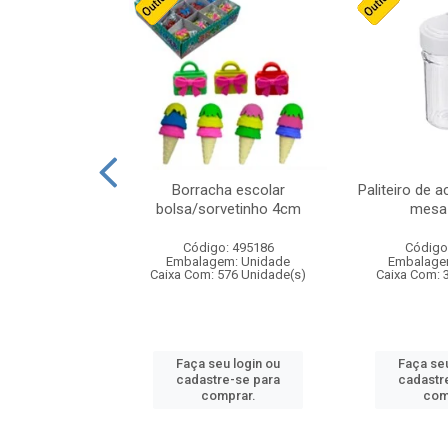
cores sortidas
Borracha escolar
Paliteiro de a
ref 130s
bolsa/sorvetinho 4cm
mesa 
: 826147
Código: 495186
Código
m: Unidade
Embalagem: Unidade
Embalage
160 Unidade(s)
Caixa Com: 576 Unidade(s)
Caixa Com: 
u login ou
Faça seu login ou
Faça seu
e-se para
cadastre-se para
cadastr
prar.
comprar.
com