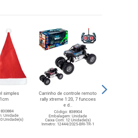
l simples
Carrinho de controle remoto
Garrafa inox
41cm
rally xtreme 1:20, 7 funcoes
c/trava
e d...
 830884
Código:
Código: 838904
: Unidade
Embalagem
Embalagem: Unidade
20 Unidade(s)
Caixa Com: 2
Caixa Com: 12 Unidade(s)
Inmetro: 12444/2025-BRI-TR-1