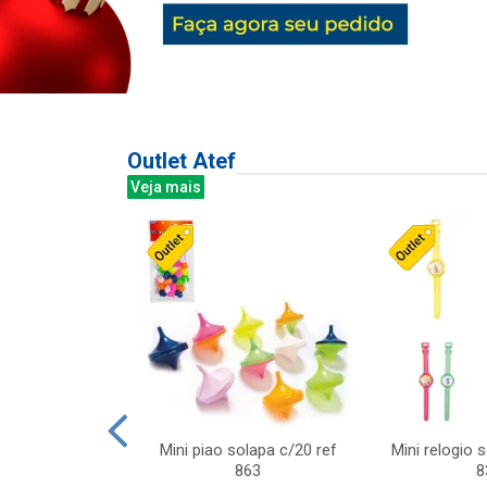
Outlet Atef
Veja mais
last c/div
Mini piao solapa c/20 ref
Mini relogio 
m ursinhos sor
863
8