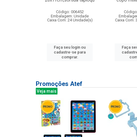
irios
26x11cm,sortida tapioqu
copo mixe
: 135177
Código: 006452
Código
m: Unidade
Embalagem: Unidade
Embalage
12 Unidade(s)
Caixa Com: 24 Unidade(s)
Caixa Com: 
u login ou
Faça seu login ou
Faça seu
e-se para
cadastre-se para
cadastr
prar.
comprar.
com
Promoções Atef
Veja mais