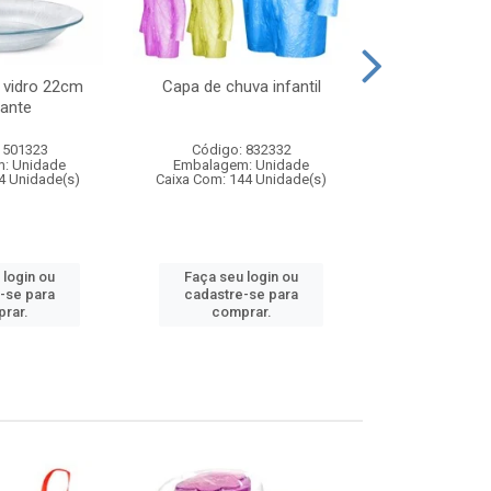
 vidro 22cm
Capa de chuva infantil
Jg prato fun
ante
diam
 501323
Código: 832332
Código:
: Unidade
Embalagem: Unidade
Embalagem
4 Unidade(s)
Caixa Com: 144 Unidade(s)
Caixa Com: 6
 login ou
Faça seu login ou
Faça seu 
-se para
cadastre-se para
cadastre
rar.
comprar.
comp