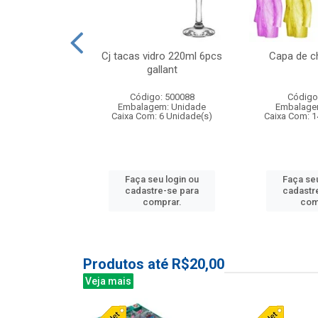
o raso 25,5cm
Cj tacas vidro 220ml 6pcs
Capa de c
e petala
gallant
: 503787
Código: 500088
Código
m: Unidade
Embalagem: Unidade
Embalage
24 Unidade(s)
Caixa Com: 6 Unidade(s)
Caixa Com: 1
u login ou
Faça seu login ou
Faça seu
e-se para
cadastre-se para
cadastr
prar.
comprar.
com
Produtos até R$20,00
Veja mais