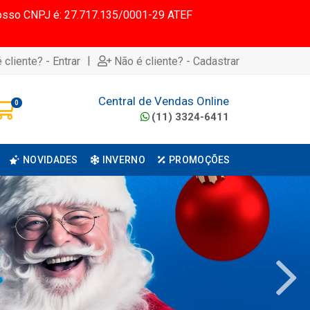
 Nosso CNPJ é: 27.717.135/0001-29 ATEF
|
 cliente? - Entrar
Não é cliente? - Cadastrar
Central de Vendas Online
0
(11) 3324-6411
NOVIDADES
INVERNO
PROMOÇÕES