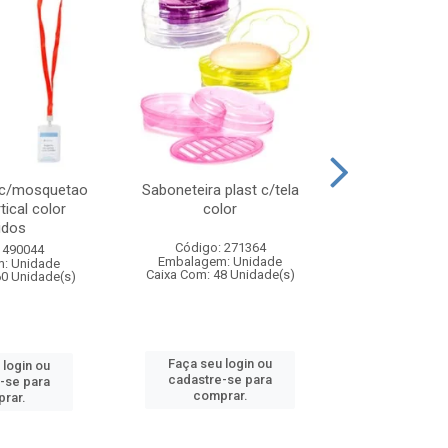
 c/mosquetao
Saboneteira plast c/tela
Prato plas
tical color
color
colo
idos
Código: 271364
Código:
 490044
Embalagem: Unidade
Embalagem
: Unidade
Caixa Com: 48 Unidade(s)
Caixa Com: 4
60 Unidade(s)
Faça seu login ou
Faça seu 
 login ou
cadastre-se para
cadastre
-se para
comprar.
comp
rar.