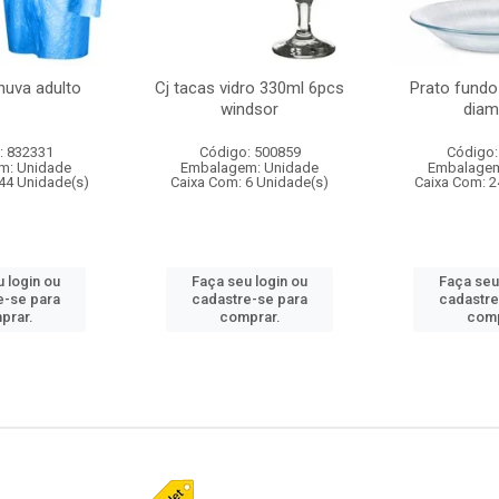
huva adulto
Cj tacas vidro 330ml 6pcs
Prato fundo
windsor
diam
: 832331
Código: 500859
Código:
m: Unidade
Embalagem: Unidade
Embalagem
44 Unidade(s)
Caixa Com: 6 Unidade(s)
Caixa Com: 2
 login ou
Faça seu login ou
Faça seu
e-se para
cadastre-se para
cadastre
prar.
comprar.
comp