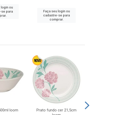
 login ou
Faça seu 
Faça seu login ou
-se para
cadastre
cadastre-se para
rar.
comp
comprar.
 500ml loom
Prato fundo cer 21,5cm
Prato raso c