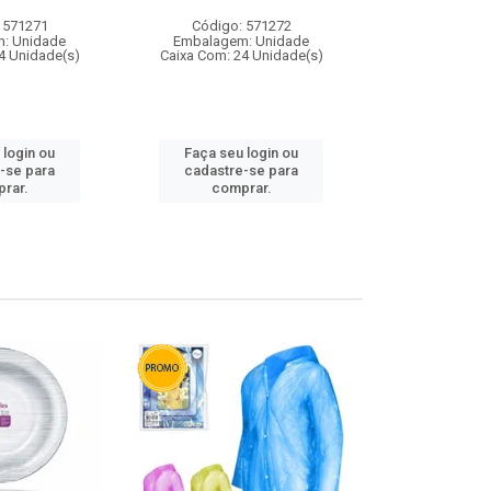
 571271
Código: 571272
Código:
: Unidade
Embalagem: Unidade
Embalagem
4 Unidade(s)
Caixa Com: 24 Unidade(s)
Caixa Com: 4
 login ou
Faça seu login ou
Faça seu 
-se para
cadastre-se para
cadastre
rar.
comprar.
comp