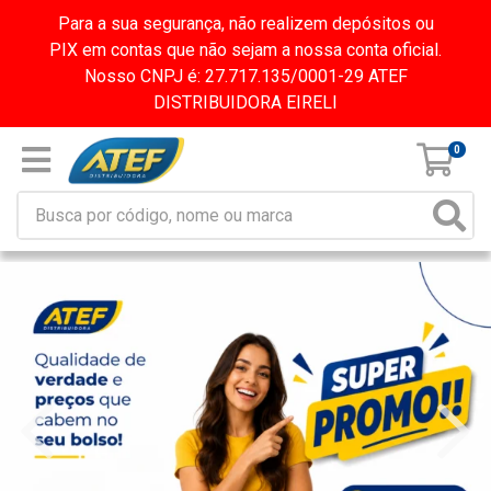
Para a sua segurança, não realizem depósitos ou
PIX em contas que não sejam a nossa conta oficial.
Nosso CNPJ é: 27.717.135/0001-29 ATEF
DISTRIBUIDORA EIRELI
0