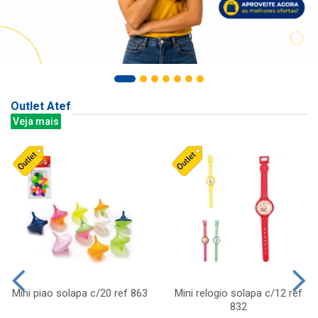
Outlet Atef
Veja mais
Mini piao solapa c/20 ref 863
Mini relogio solapa c/12 ref
832