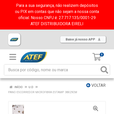
Para a sua segurança, não realizem depósitos
ou PIX em contas que não sejam a nossa conta
oficial. Nosso CNPJ é: 27.717.135/0001-29
ATEF DISTRIBUIDORA EIRELI
Baixe já nosso APP
0
VOLTAR
INÍCIO
U.D
PANO ESCORREDOR MICROFIBRA ESTAMP 38X29CM