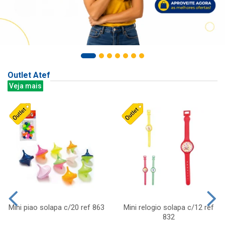
Outlet Atef
Veja mais
Mini piao solapa c/20 ref 863
Mini relogio solapa c/12 ref
832