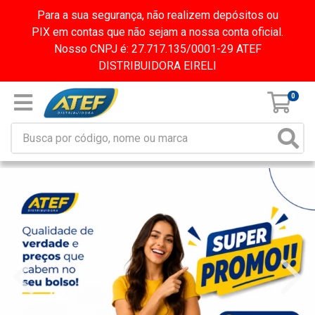
Para a sua segurança, não realizem depósitos ou
PIX em contas que não sejam a nossa conta oficial.
Nosso CNPJ é: 27.717.135/0001-29 ATEF
DISTRIBUIDORA EIRELI
0