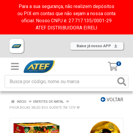
Para a sua segurança, não realizem depósitos
ou PIX em contas que não sejam a nossa conta
oficial. Nosso CNPJ é: 27.717.135/0001-29
ATEF DISTRIBUIDORA EIRELI
Baixe já nosso APP
0
VOLTAR
INÍCIO
ENFEITES DE NATAL
PISCA BOLAS 30LED BCO QUENTE 7M 127V 8F