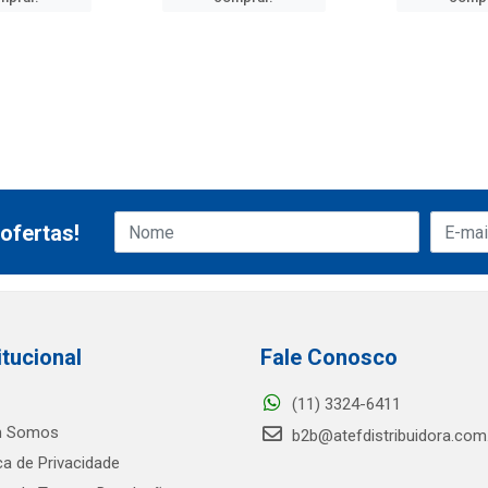
ofertas!
itucional
Fale Conosco
(11) 3324-6411
 Somos
b2b@atefdistribuidora.com
ica de Privacidade