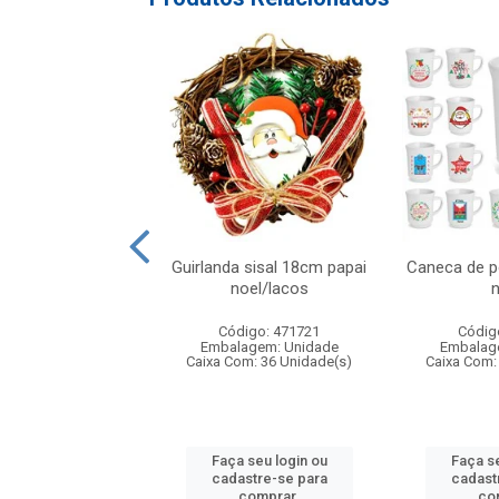
atalino xadrez
Guirlanda sisal 18cm papai
Caneca de p
lho/preto 20x2
noel/lacos
n
digo: 316948
Código: 471721
Códig
agem: Unidade
Embalagem: Unidade
Embalag
om: 24 Unidade(s)
Caixa Com: 36 Unidade(s)
Caixa Com:
 seu login ou
Faça seu login ou
Faça se
astre-se para
cadastre-se para
cadast
comprar.
comprar.
co