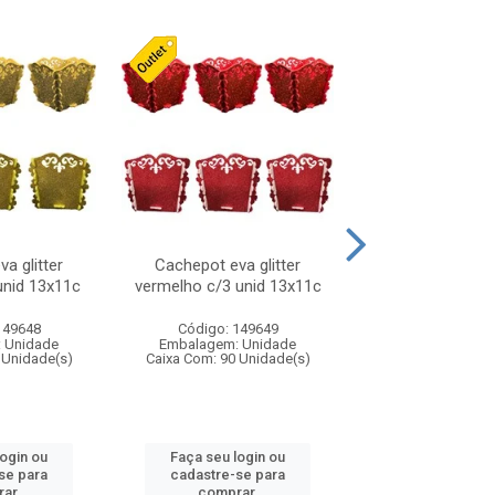
a glitter
Cachepot eva glitter
Laco natalino
unid 13x11c
vermelho c/3 unid 13x11c
vermelho/pret
149648
Código: 149649
Código: 316
 Unidade
Embalagem: Unidade
Embalagem: U
 Unidade(s)
Caixa Com: 90 Unidade(s)
Caixa Com: 24 Un
login ou
Faça seu login ou
Faça seu log
se para
cadastre-se para
cadastre-se 
ar.
comprar.
comprar