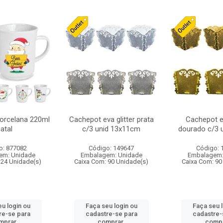
orcelana 220ml
Cachepot eva glitter prata
Cachepot ev
atal
c/3 unid 13x11cm
dourado c/3 
o: 877082
Código: 149647
Código: 
em: Unidade
Embalagem: Unidade
Embalagem:
 24 Unidade(s)
Caixa Com: 90 Unidade(s)
Caixa Com: 90
u login ou
Faça seu login ou
Faça seu 
re-se para
cadastre-se para
cadastre-
mprar.
comprar.
compr