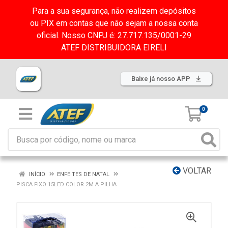
Para a sua segurança, não realizem depósitos
ou PIX em contas que não sejam a nossa conta
oficial. Nosso CNPJ é: 27.717.135/0001-29
ATEF DISTRIBUIDORA EIRELI
Baixe já nosso APP
0
VOLTAR
INÍCIO
ENFEITES DE NATAL
PISCA FIXO 15LED COLOR 2M A PILHA