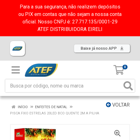
Para a sua segurança, não realizem depósitos
ou PIX em contas que não sejam a nossa conta
oficial. Nosso CNPJ é: 27.717.135/0001-29
ATEF DISTRIBUIDORA EIRELI
Baixe já nosso APP
0
VOLTAR
INÍCIO
ENFEITES DE NATAL
PISCA FIXO ESTRELAS 20LED BCO QUENTE 2M A PILHA