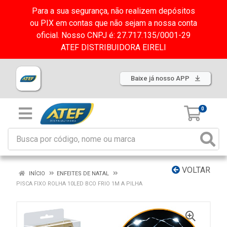
Para a sua segurança, não realizem depósitos
ou PIX em contas que não sejam a nossa conta
oficial. Nosso CNPJ é: 27.717.135/0001-29
ATEF DISTRIBUIDORA EIRELI
Baixe já nosso APP
0
VOLTAR
INÍCIO
ENFEITES DE NATAL
PISCA FIXO ROLHA 10LED BCO FRIO 1M A PILHA