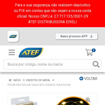
Para a sua segurança, não realizem depósitos
ou PIX em contas que não sejam a nossa conta
oficial. Nosso CNPJ é: 27.717.135/0001-29
ATEF DISTRIBUIDORA EIRELI
Baixe já nosso APP
0
VOLTAR
INÍCIO
ENFEITES DE NATAL
PISCA FIXO ROLHA 10LED BCO QUENTE 1M A PILHA