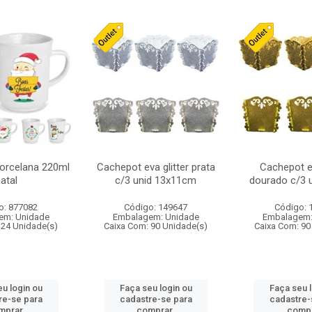
orcelana 220ml
Cachepot eva glitter prata
Cachepot ev
atal
c/3 unid 13x11cm
dourado c/3 
o: 877082
Código: 149647
Código: 
em: Unidade
Embalagem: Unidade
Embalagem:
 24 Unidade(s)
Caixa Com: 90 Unidade(s)
Caixa Com: 90
u login ou
Faça seu login ou
Faça seu 
re-se para
cadastre-se para
cadastre-
mprar.
comprar.
compr