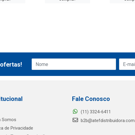
ofertas!
itucional
Fale Conosco
(11) 3324-6411
 Somos
b2b@atefdistribuidora.com
ica de Privacidade