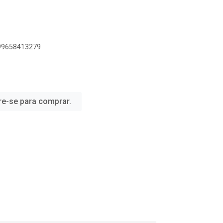
899658413279
re-se para comprar.