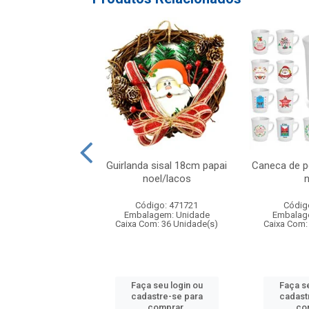
atalino xadrez
Guirlanda sisal 18cm papai
Caneca de p
lho/preto 20x2
noel/lacos
n
digo: 316948
Código: 471721
Códig
agem: Unidade
Embalagem: Unidade
Embalag
om: 24 Unidade(s)
Caixa Com: 36 Unidade(s)
Caixa Com:
 seu login ou
Faça seu login ou
Faça se
astre-se para
cadastre-se para
cadast
comprar.
comprar.
co