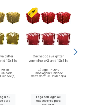
a glitter
Cachepot eva glitter
Laco natalino
unid 13x11c
vermelho c/3 unid 13x11c
vermelho/pret
149648
Código: 149649
Código: 316
 Unidade
Embalagem: Unidade
Embalagem: U
 Unidade(s)
Caixa Com: 90 Unidade(s)
Caixa Com: 24 Un
login ou
Faça seu login ou
Faça seu log
se para
cadastre-se para
cadastre-se 
ar.
comprar.
comprar