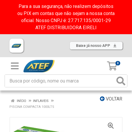
Para a sua segurança, não realizem depósitos
ou PIX em contas que não sejam a nossa conta
oficial. Nosso CNPJ é: 27.717.135/0001-29
ATEF DISTRIBUIDORA EIRELI
Baixe já nosso APP
0
VOLTAR
INÍCIO
INFLAVEIS
PISCINA COMPACTA 1000LTS