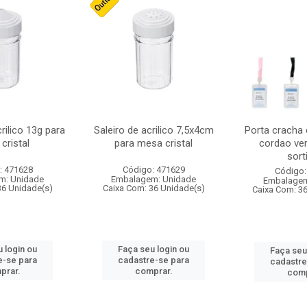
crilico 13g para
Saleiro de acrilico 7,5x4cm
Porta cracha
cristal
para mesa cristal
cordao ver
sort
: 471628
Código: 471629
Código:
m: Unidade
Embalagem: Unidade
Embalagem
36 Unidade(s)
Caixa Com: 36 Unidade(s)
Caixa Com: 3
 login ou
Faça seu login ou
Faça seu
e-se para
cadastre-se para
cadastre
prar.
comprar.
comp