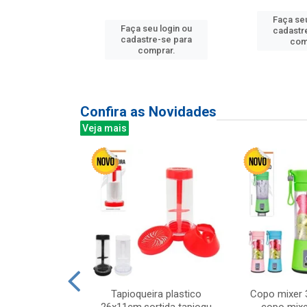
Faça seu
u login ou
Faça seu login ou
cadastr
e-se para
cadastre-se para
com
prar.
comprar.
Confira as Novidades
Veja mais
mesa cer 18cm
Tapioqueira plastico
Copo mixer 