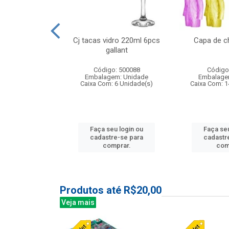
o raso 25,5cm
Cj tacas vidro 220ml 6pcs
Capa de c
e petala
gallant
: 503787
Código: 500088
Código
m: Unidade
Embalagem: Unidade
Embalage
24 Unidade(s)
Caixa Com: 6 Unidade(s)
Caixa Com: 1
u login ou
Faça seu login ou
Faça seu
e-se para
cadastre-se para
cadastr
prar.
comprar.
com
Produtos até R$20,00
Veja mais