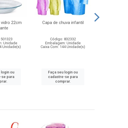
 vidro 22cm
Capa de chuva infantil
Jg prato fun
ante
diam
 501323
Código: 832332
Código:
: Unidade
Embalagem: Unidade
Embalagem
4 Unidade(s)
Caixa Com: 144 Unidade(s)
Caixa Com: 6
 login ou
Faça seu login ou
Faça seu 
-se para
cadastre-se para
cadastre
rar.
comprar.
comp