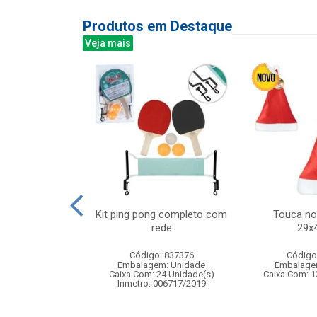
Produtos em Destaque
Veja mais
 animais baby
Kit ping pong completo com
Touca no
rede
29x
: 842173
Código: 837376
Código
m: Unidade
Embalagem: Unidade
Embalage
18 Unidade(s)
Caixa Com: 24 Unidade(s)
Caixa Com: 1
005523/2020
Inmetro: 006717/2019