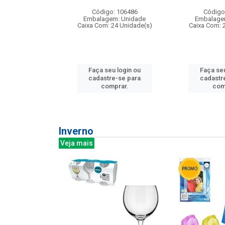
: 275814
Código: 106486
Código
m: Unidade
Embalagem: Unidade
Embalage
240 Unidade(s)
Caixa Com: 24 Unidade(s)
Caixa Com: 
u login ou
Faça seu login ou
Faça seu
e-se para
cadastre-se para
cadastr
prar.
comprar.
com
Inverno
Veja mais