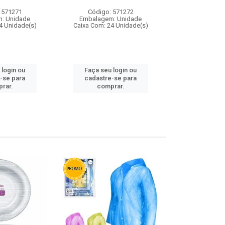
 571271
Código: 571272
Código:
: Unidade
Embalagem: Unidade
Embalagem
4 Unidade(s)
Caixa Com: 24 Unidade(s)
Caixa Com: 4
 login ou
Faça seu login ou
Faça seu 
-se para
cadastre-se para
cadastre
rar.
comprar.
comp