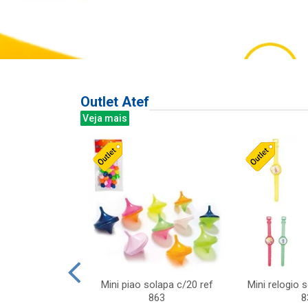
Outlet Atef
Veja mais
last c/div
Mini piao solapa c/20 ref
Mini relogio 
m ursinhos sor
863
8