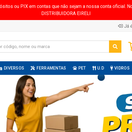
pósitos ou PIX em contas que não sejam a nossa conta oficial.
DISTRIBUIDORA EIRELI
Já é
DIVERSOS
FERRAMENTAS
PET
U.D
VIDROS