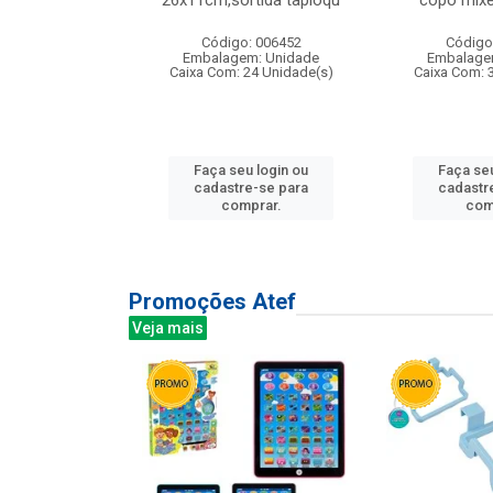
irios
26x11cm,sortida tapioqu
copo mixe
: 135177
Código: 006452
Código
m: Unidade
Embalagem: Unidade
Embalage
12 Unidade(s)
Caixa Com: 24 Unidade(s)
Caixa Com: 
u login ou
Faça seu login ou
Faça seu
e-se para
cadastre-se para
cadastr
prar.
comprar.
com
Promoções Atef
Veja mais