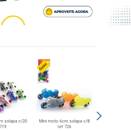
cm solapa c/20
Mini moto 6cm solapa c/8
Giro helice so
 719
ref 726
75