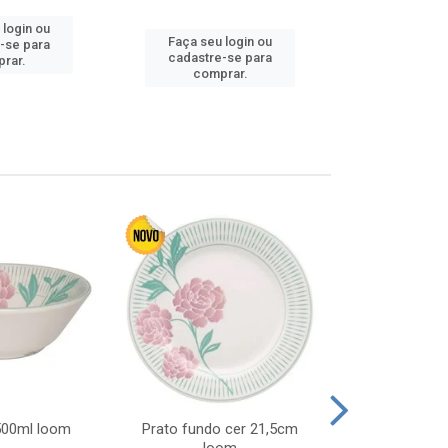
 login ou
Faça seu 
Faça seu login ou
-se para
cadastre
cadastre-se para
rar.
comp
comprar.
 500ml loom
Prato fundo cer 21,5cm
Prato raso c