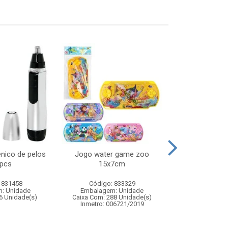
enico de pelos
Jogo water game zoo
Protetor ali
 pcs
15x7cm
46,5x
 831458
Código: 833329
Código:
: Unidade
Embalagem: Unidade
Embalagem
6 Unidade(s)
Caixa Com: 288 Unidade(s)
Caixa Com: 24
Inmetro: 006721/2019