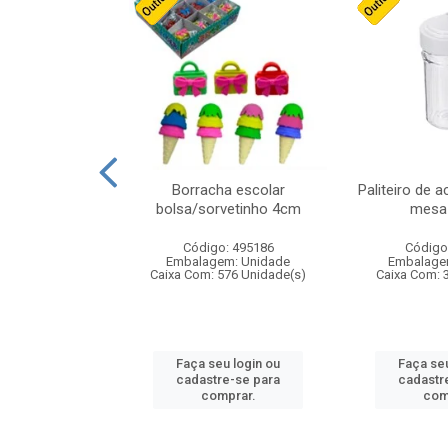
cores sortidas
Borracha escolar
Paliteiro de a
ref 130s
bolsa/sorvetinho 4cm
mesa 
: 826147
Código: 495186
Código
m: Unidade
Embalagem: Unidade
Embalage
160 Unidade(s)
Caixa Com: 576 Unidade(s)
Caixa Com: 
u login ou
Faça seu login ou
Faça seu
e-se para
cadastre-se para
cadastr
prar.
comprar.
com