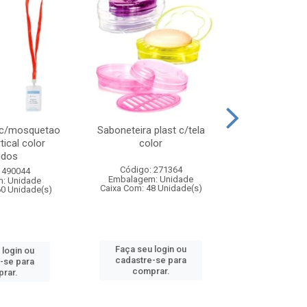
 c/mosquetao
Saboneteira plast c/tela
Prato plas
tical color
color
colo
idos
Código: 271364
Código:
 490044
Embalagem: Unidade
Embalagem
: Unidade
Caixa Com: 48 Unidade(s)
Caixa Com: 4
60 Unidade(s)
Faça seu login ou
Faça seu 
 login ou
cadastre-se para
cadastre
-se para
comprar.
comp
rar.