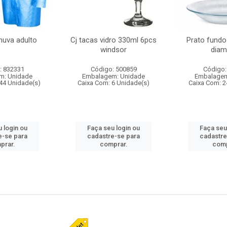
huva adulto
Cj tacas vidro 330ml 6pcs
Prato fundo
windsor
diam
: 832331
Código: 500859
Código:
m: Unidade
Embalagem: Unidade
Embalagem
44 Unidade(s)
Caixa Com: 6 Unidade(s)
Caixa Com: 2
 login ou
Faça seu login ou
Faça seu
e-se para
cadastre-se para
cadastre
prar.
comprar.
comp