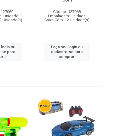
loom
 127060
Código: 127068
Código:
: Unidade
Embalagem: Unidade
Embalagem
2 Unidade(s)
Caixa Com: 12 Unidade(s)
Caixa Com: 1
 login ou
Faça seu login ou
Faça seu 
-se para
cadastre-se para
cadastre
rar.
comprar.
comp