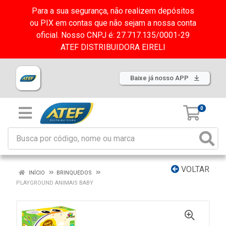
Para a sua segurança, não realizem depósitos
ou PIX em contas que não sejam a nossa conta
oficial. Nosso CNPJ é: 27.717.135/0001-29
ATEF DISTRIBUIDORA EIRELI
Baixe já nosso APP
0
VOLTAR
INÍCIO
BRINQUEDOS
PLAYGROUND ANIMAIS BABY