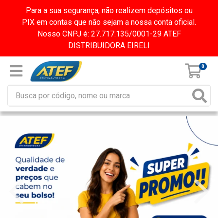
Para a sua segurança, não realizem depósitos ou
PIX em contas que não sejam a nossa conta oficial.
Nosso CNPJ é: 27.717.135/0001-29 ATEF
DISTRIBUIDORA EIRELI
0