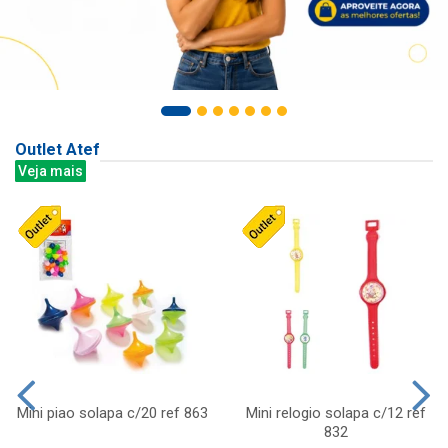
Outlet Atef
Veja mais
Mini piao solapa c/20 ref 863
Mini relogio solapa c/12 ref
832