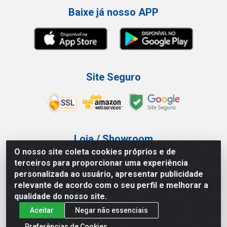
Baixe já nosso APP
Site Seguro
Loja / Showroom
O nosso site coleta cookies próprios e de
Tel.: (11) 3227-0546
terceiros para proporcionar uma experiência
Av Vautier, 587/597 - Pari - São Paulo/SP
personalizada ao usuário, apresentar publicidade
relevante de acordo com o seu perfil e melhorar a
qualidade do nosso site.
Aceitar
Negar não essenciais
Atef Distribuidora LTDA - Av. Vautier, 585/597 - Pari - São
Paulo/SP - CEP 03.032-000 - CNPJ 27.717.135/0001-29
Preferências de Cookies