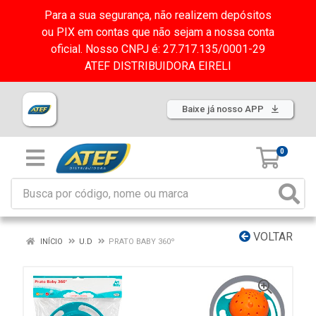
Para a sua segurança, não realizem depósitos
ou PIX em contas que não sejam a nossa conta
oficial. Nosso CNPJ é: 27.717.135/0001-29
ATEF DISTRIBUIDORA EIRELI
Baixe já nosso APP
0
VOLTAR
INÍCIO
U.D
PRATO BABY 360º