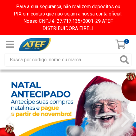
Para a sua segurança, não realizem depósitos ou
PIX em contas que não sejam a nossa conta oficial.
Nosso CNPJ é: 27.717.135/0001-29 ATEF
DISTRIBUIDORA EIRELI
0