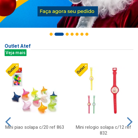
Outlet Atef
Veja mais
Mini piao solapa c/20 ref 863
Mini relogio solapa c/12 ref
832