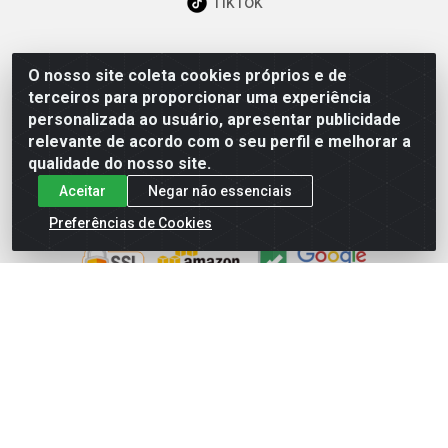
TikTok
O nosso site coleta cookies próprios e de
Baixe já nosso APP
terceiros para proporcionar uma experiência
personalizada ao usuário, apresentar publicidade
relevante de acordo com o seu perfil e melhorar a
qualidade do nosso site.
Aceitar
Negar não essenciais
Site Seguro
Preferências de Cookies
Loja / Showroom
Tel.: (11) 3227-0546
Av Vautier, 587/597 - Pari - São Paulo/SP