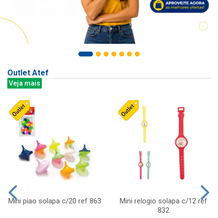
Outlet Atef
Veja mais
Mini piao solapa c/20 ref 863
Mini relogio solapa c/12 ref
832