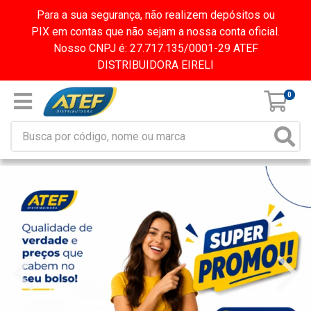
Para a sua segurança, não realizem depósitos ou
PIX em contas que não sejam a nossa conta oficial.
Nosso CNPJ é: 27.717.135/0001-29 ATEF
DISTRIBUIDORA EIRELI
0