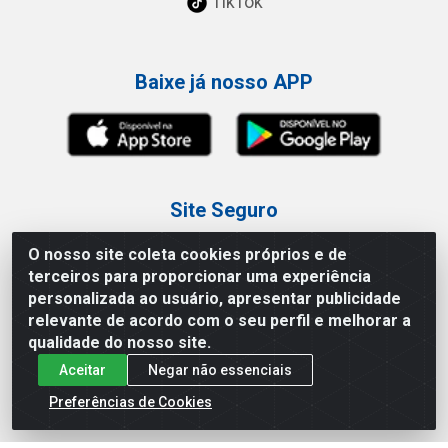
TikTok
Baixe já nosso APP
Site Seguro
O nosso site coleta cookies próprios e de
terceiros para proporcionar uma experiência
personalizada ao usuário, apresentar publicidade
relevante de acordo com o seu perfil e melhorar a
Loja / Showroom
qualidade do nosso site.
Aceitar
Negar não essenciais
Tel.: (11) 3227-0546
Av Vautier, 587/597 - Pari - São Paulo/SP
Preferências de Cookies