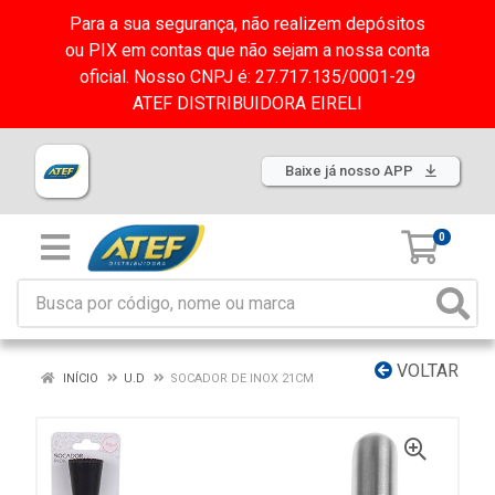
Para a sua segurança, não realizem depósitos
ou PIX em contas que não sejam a nossa conta
oficial. Nosso CNPJ é: 27.717.135/0001-29
ATEF DISTRIBUIDORA EIRELI
Baixe já nosso APP
0
VOLTAR
INÍCIO
U.D
SOCADOR DE INOX 21CM