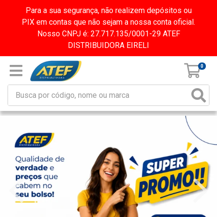
Para a sua segurança, não realizem depósitos ou
PIX em contas que não sejam a nossa conta oficial.
Nosso CNPJ é: 27.717.135/0001-29 ATEF
DISTRIBUIDORA EIRELI
0