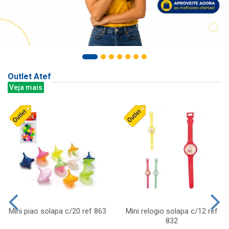
Outlet Atef
Veja mais
Mini piao solapa c/20 ref 863
Mini relogio solapa c/12 ref
832