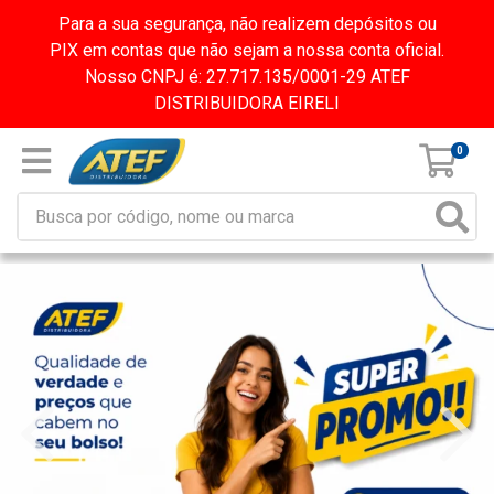
Para a sua segurança, não realizem depósitos ou
PIX em contas que não sejam a nossa conta oficial.
Nosso CNPJ é: 27.717.135/0001-29 ATEF
DISTRIBUIDORA EIRELI
0