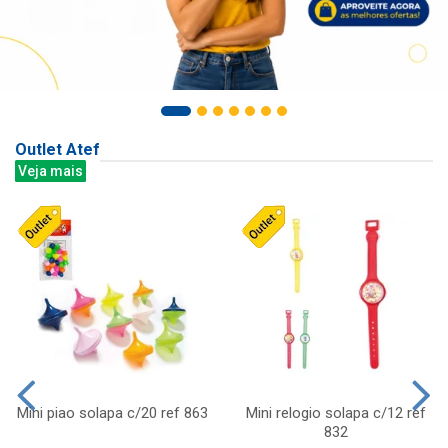
Outlet Atef
Veja mais
Mini piao solapa c/20 ref 863
Mini relogio solapa c/12 ref
832