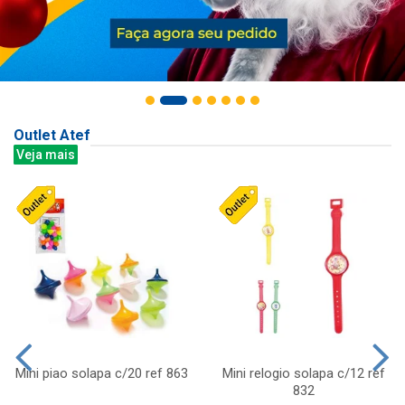
Outlet Atef
Veja mais
Mini piao solapa c/20 ref 863
Mini relogio solapa c/12 ref
832