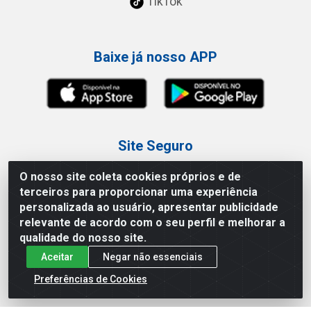
TikTok
Baixe já nosso APP
Site Seguro
O nosso site coleta cookies próprios e de
terceiros para proporcionar uma experiência
personalizada ao usuário, apresentar publicidade
relevante de acordo com o seu perfil e melhorar a
Loja / Showroom
qualidade do nosso site.
Aceitar
Negar não essenciais
Tel.: (11) 3227-0546
Av Vautier, 587/597 - Pari - São Paulo/SP
Preferências de Cookies