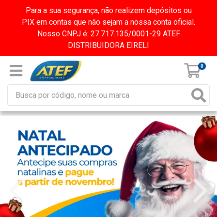
Para a sua segurança, não realizem depósitos ou
PIX em contas que não sejam a nossa conta oficial.
Nosso CNPJ é: 27.717.135/0001-29 ATEF
DISTRIBUIDORA EIRELI
0