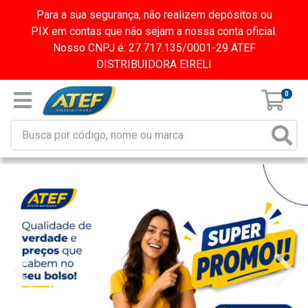
Para a sua segurança, não realizem depósitos ou
PIX em contas que não sejam a nossa conta oficial.
Nosso CNPJ é: 27.717.135/0001-29 ATEF
DISTRIBUIDORA EIRELI
0