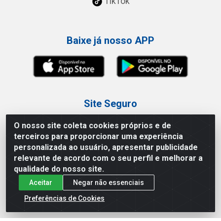
TikTok
Baixe já nosso APP
Site Seguro
O nosso site coleta cookies próprios e de
terceiros para proporcionar uma experiência
personalizada ao usuário, apresentar publicidade
relevante de acordo com o seu perfil e melhorar a
Loja / Showroom
qualidade do nosso site.
Aceitar
Negar não essenciais
Tel.: (11) 3227-0546
Av Vautier, 587/597 - Pari - São Paulo/SP
Preferências de Cookies