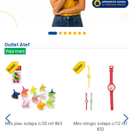
Outlet Atef
Veja mais
Mini piao solapa c/20 ref 863
Mini relogio solapa c/12 ref
832