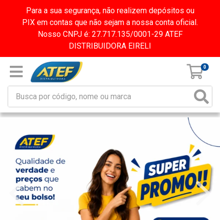
Para a sua segurança, não realizem depósitos ou
PIX em contas que não sejam a nossa conta oficial.
Nosso CNPJ é: 27.717.135/0001-29 ATEF
DISTRIBUIDORA EIRELI
0