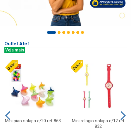
Outlet Atef
Veja mais
Mini piao solapa c/20 ref 863
Mini relogio solapa c/12 ref
832