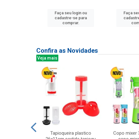
u login ou
Faça seu login ou
Faça seu
e-se para
cadastre-se para
cadastr
prar.
comprar.
com
Confira as Novidades
Veja mais
mesa cer 18cm
Tapioqueira plastico
Copo mixer 