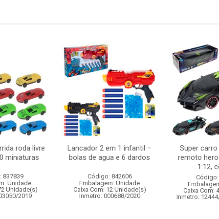
rida roda livre
Lancador 2 em 1 infantil –
Super carro
0 miniaturas
bolas de agua e 6 dardos
remoto heroe
1:12, c
: 837839
Código: 842606
Código:
m: Unidade
Embalagem: Unidade
Embalagem
72 Unidade(s)
Caixa Com: 12 Unidade(s)
Caixa Com: 
003050/2019
Inmetro: 000688/2020
Inmetro: 12444