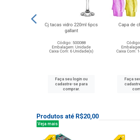
o raso 25,5cm
Cj tacas vidro 220ml 6pcs
Capa de c
e petala
gallant
: 503787
Código: 500088
Código
m: Unidade
Embalagem: Unidade
Embalage
24 Unidade(s)
Caixa Com: 6 Unidade(s)
Caixa Com: 1
u login ou
Faça seu login ou
Faça seu
e-se para
cadastre-se para
cadastr
prar.
comprar.
com
Produtos até R$20,00
Veja mais