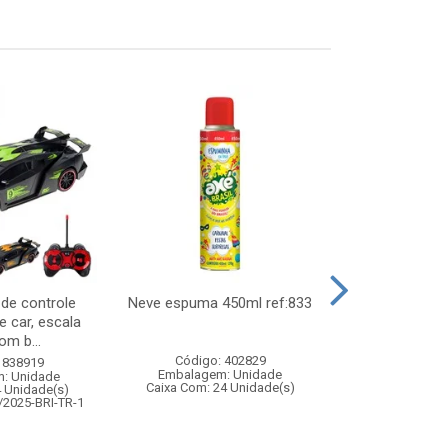
 de controle
Neve espuma 450ml ref:833
Pisca cortina 1
 car, escala
1,5x1,5m
om b...
Código: 402829
Código:
 838919
Embalagem: Unidade
Embalagem
: Unidade
Caixa Com: 24 Unidade(s)
Caixa Com: 6
4 Unidade(s)
/2025-BRI-TR-1