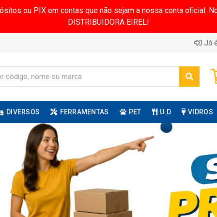
pósitos ou PIX em contas que não sejam a nossa conta oficial.
DISTRIBUIDORA EIRELI
Já é
DIVERSOS
FERRAMENTAS
PET
U.D
VIDROS