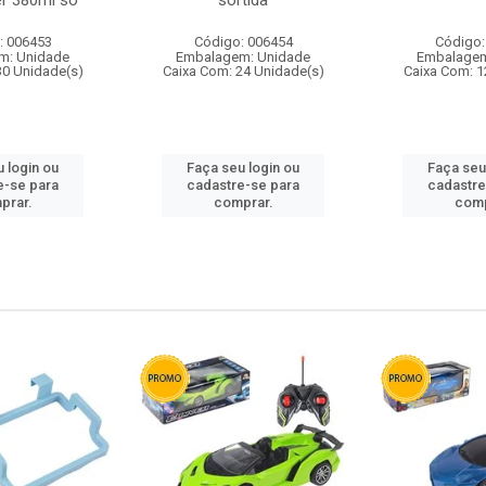
r 380ml so
sortida
: 006453
Código: 006454
Código:
m: Unidade
Embalagem: Unidade
Embalagem
30 Unidade(s)
Caixa Com: 24 Unidade(s)
Caixa Com: 1
 login ou
Faça seu login ou
Faça seu
e-se para
cadastre-se para
cadastre
prar.
comprar.
comp