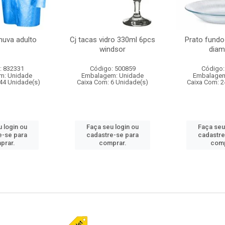
huva adulto
Cj tacas vidro 330ml 6pcs
Prato fundo
windsor
diam
: 832331
Código: 500859
Código:
m: Unidade
Embalagem: Unidade
Embalagem
44 Unidade(s)
Caixa Com: 6 Unidade(s)
Caixa Com: 2
 login ou
Faça seu login ou
Faça seu
e-se para
cadastre-se para
cadastre
prar.
comprar.
comp