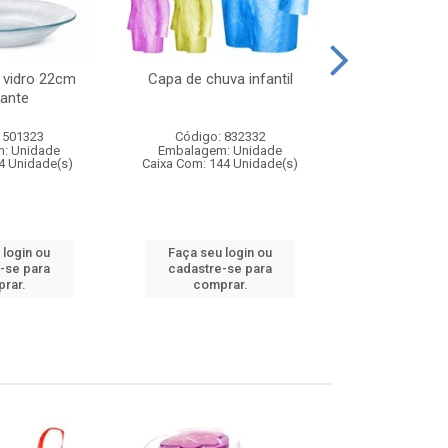
 vidro 22cm
Capa de chuva infantil
Jg prato fun
ante
diam
 501323
Código: 832332
Código:
: Unidade
Embalagem: Unidade
Embalagem
4 Unidade(s)
Caixa Com: 144 Unidade(s)
Caixa Com: 6
 login ou
Faça seu login ou
Faça seu 
-se para
cadastre-se para
cadastre
rar.
comprar.
comp