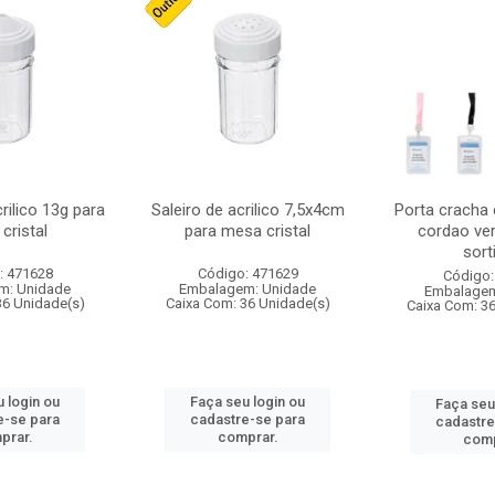
crilico 13g para
Saleiro de acrilico 7,5x4cm
Porta cracha
cristal
para mesa cristal
cordao ver
sort
: 471628
Código: 471629
Código:
m: Unidade
Embalagem: Unidade
Embalagem
36 Unidade(s)
Caixa Com: 36 Unidade(s)
Caixa Com: 3
 login ou
Faça seu login ou
Faça seu
e-se para
cadastre-se para
cadastre
prar.
comprar.
comp