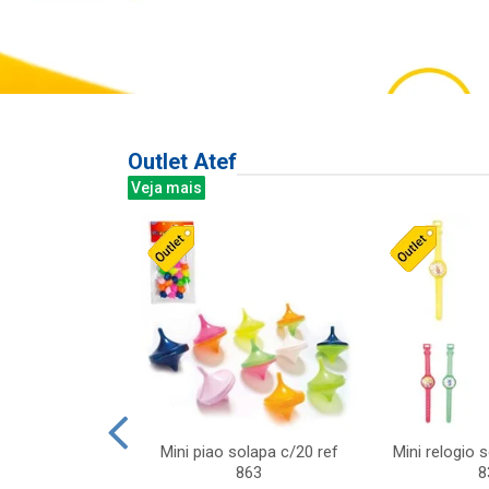
Outlet Atef
Veja mais
last c/div
Mini piao solapa c/20 ref
Mini relogio 
m ursinhos sor
863
8