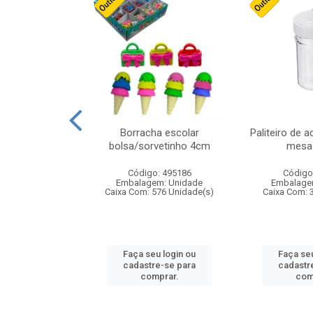
stico n.4 12cm
Borracha escolar
Paliteiro de a
bolsa/sorvetinho 4cm
mesa 
: 940550
Código: 495186
Código
m: Unidade
Embalagem: Unidade
Embalage
24 Unidade(s)
Caixa Com: 576 Unidade(s)
Caixa Com: 
u login ou
Faça seu login ou
Faça seu
e-se para
cadastre-se para
cadastr
prar.
comprar.
com