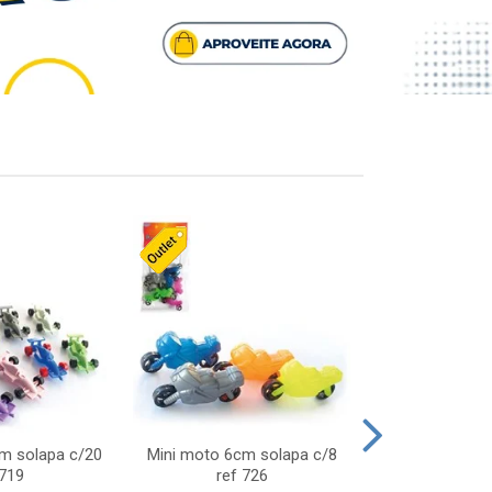
cm solapa c/20
Mini moto 6cm solapa c/8
Giro helice so
 719
ref 726
75