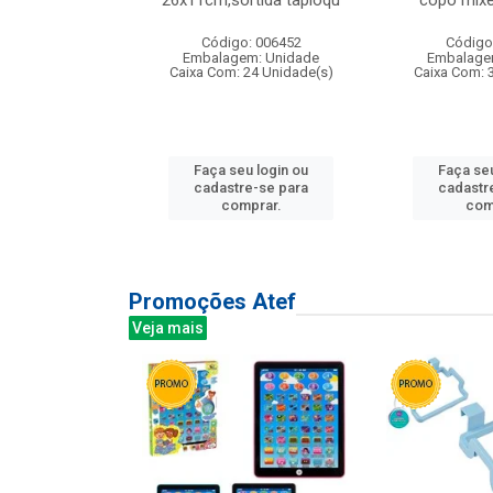
irios
26x11cm,sortida tapioqu
copo mixe
: 135177
Código: 006452
Código
m: Unidade
Embalagem: Unidade
Embalage
12 Unidade(s)
Caixa Com: 24 Unidade(s)
Caixa Com: 
u login ou
Faça seu login ou
Faça seu
e-se para
cadastre-se para
cadastr
prar.
comprar.
com
Promoções Atef
Veja mais