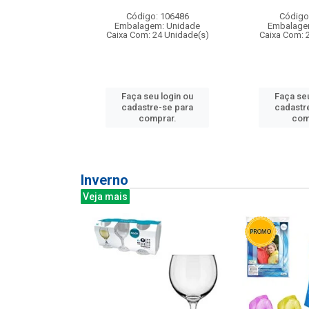
: 275814
Código: 106486
Código
m: Unidade
Embalagem: Unidade
Embalage
240 Unidade(s)
Caixa Com: 24 Unidade(s)
Caixa Com: 
u login ou
Faça seu login ou
Faça seu
e-se para
cadastre-se para
cadastr
prar.
comprar.
com
Inverno
Veja mais