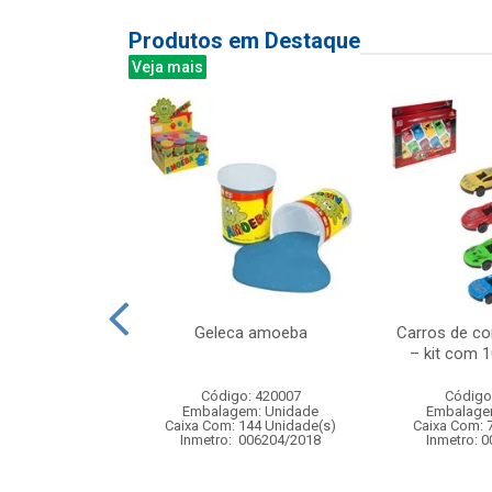
Produtos em Destaque
Veja mais
 estojo 10mm
Geleca amoeba
Carros de cor
– kit com 1
: 843134
Código: 420007
Código
m: Unidade
Embalagem: Unidade
Embalage
40 Unidade(s)
Caixa Com: 144 Unidade(s)
Caixa Com: 
Inmetro: 006204/2018
Inmetro: 