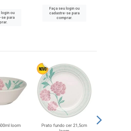
Faça seu login ou
Faça seu 
 login ou
cadastre-se para
cadastre
-se para
comprar.
comp
rar.
 500ml loom
Prato fundo cer 21,5cm
Prato raso c