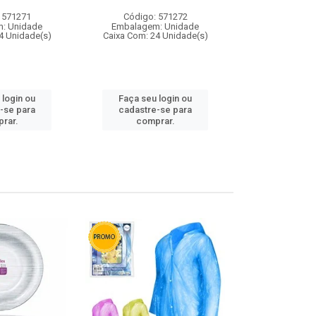
 571271
Código: 571272
Código:
: Unidade
Embalagem: Unidade
Embalagem
4 Unidade(s)
Caixa Com: 24 Unidade(s)
Caixa Com: 4
 login ou
Faça seu login ou
Faça seu 
-se para
cadastre-se para
cadastre
rar.
comprar.
comp