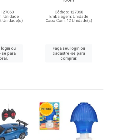
loom
 127060
Código: 127068
Código:
: Unidade
Embalagem: Unidade
Embalagem
2 Unidade(s)
Caixa Com: 12 Unidade(s)
Caixa Com: 1
 login ou
Faça seu login ou
Faça seu 
-se para
cadastre-se para
cadastre
rar.
comprar.
comp