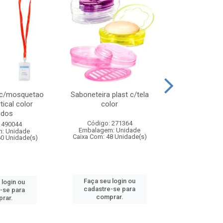
 c/mosquetao
Saboneteira plast c/tela
Prato plas
tical color
color
colo
idos
Código: 271364
Código:
 490044
Embalagem: Unidade
Embalagem
: Unidade
Caixa Com: 48 Unidade(s)
Caixa Com: 4
60 Unidade(s)
Faça seu login ou
Faça seu 
 login ou
cadastre-se para
cadastre
-se para
comprar.
comp
rar.