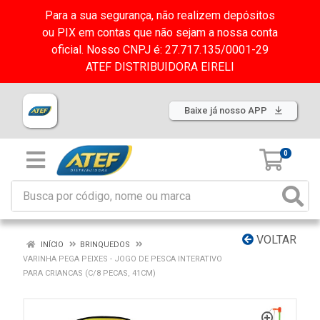
Para a sua segurança, não realizem depósitos
ou PIX em contas que não sejam a nossa conta
oficial. Nosso CNPJ é: 27.717.135/0001-29
ATEF DISTRIBUIDORA EIRELI
Baixe já nosso APP
0
VOLTAR
INÍCIO
BRINQUEDOS
VARINHA PEGA PEIXES - JOGO DE PESCA INTERATIVO
PARA CRIANCAS (C/8 PECAS, 41CM)