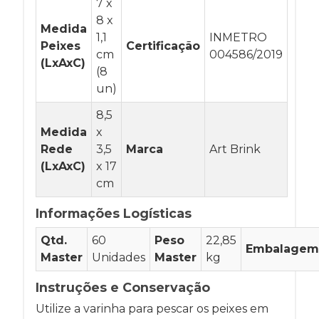
7 x
8 x
Medida
1,1
INMETRO
Peixes
Certificação
cm
004586/2019
(LxAxC)
(8
un)
8,5
Medida
x
Rede
3,5
Marca
Art Brink
(LxAxC)
x 17
cm
Informações Logísticas
Qtd.
60
Peso
22,85
Embalagem
Master
Unidades
Master
kg
Instruções e Conservação
Utilize a varinha para pescar os peixes em