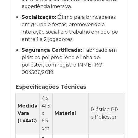
experiência imersiva.
Socialização:
Ótimo para brincadeiras
em grupo e festas, promovendo a
interação social e o trabalho em equipe
entre 1 a 2 jogadores.
Segurança Certificada:
Fabricado em
plástico polipropileno e linha de
poliéster, com registro INMETRO
004586/2019.
Especificações Técnicas
4 x
Medida
41,5
Plástico PP
Vara
x
Material
e Poliéster
(LxAxC)
6,5
cm