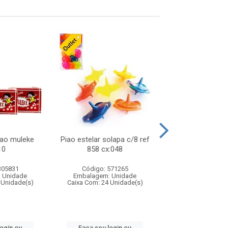
lao muleke
Piao estelar solapa c/8 ref
Carrinho f1 5c
10
858 cx:048
c/20 ref 719 
305831
Código: 571265
Código: 571
 Unidade
Embalagem: Unidade
Embalagem: U
 Unidade(s)
Caixa Com: 24 Unidade(s)
Caixa Com: 24 Un
login ou
Faça seu login ou
Faça seu log