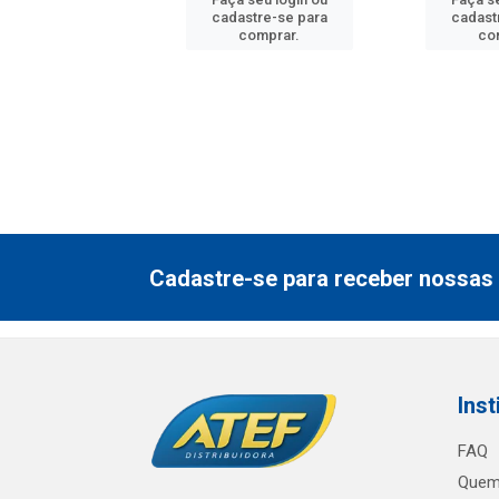
astre-se para
cadastre-se para
cadast
comprar.
comprar.
co
Cadastre-se para receber nossas 
Inst
FAQ
Quem