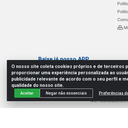
Polít
Polít
Como
Me
Baixe já nosso APP
O nosso site coleta cookies próprios e de terceiros 
proporcionar uma experiência personalizada ao usuár
publicidade relevante de acordo com o seu perfil e m
qualidade do nosso site.
Aceitar
Negar não essenciais
Preferências d
Atef Distribuidora L