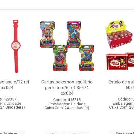
 solapa c/12 ref
Cartas pokemon equilibrio
Estalo de sa
 cx:024
perfeito c/6 ref 35674
50x
cx:024
o: 129357
Código: 
Código: 415215
em: Unidade
Embalagem:
Embalagem: Unidade
 24 Unidade(s)
Caixa Com: 20
Caixa Com: 24 Unidade(s)
u login ou
Faça seu 