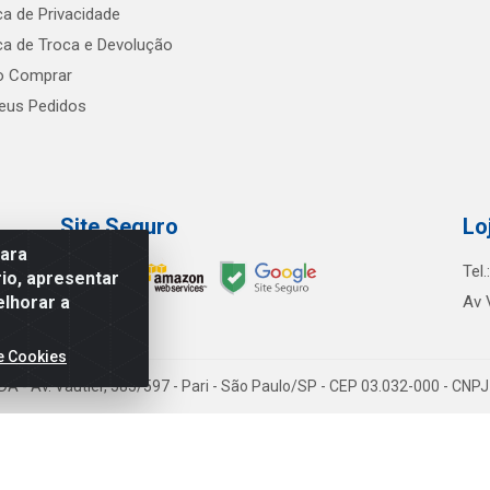
ica de Privacidade
ica de Troca e Devolução
 Comprar
us Pedidos
Site Seguro
Lo
para
Tel
io, apresentar
elhorar a
Av 
e Cookies
TDA - Av. Vautier, 585/597 - Pari - São Paulo/SP - CEP 03.032-000 - CN