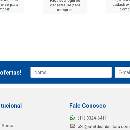
Faça seu login ou
re-se para
cadastre-
cadastre-se para
mprar.
compr
comprar.
ofertas!
itucional
Fale Conosco
(11) 3324-6411
 Somos
b2b@atefdistribuidora.com