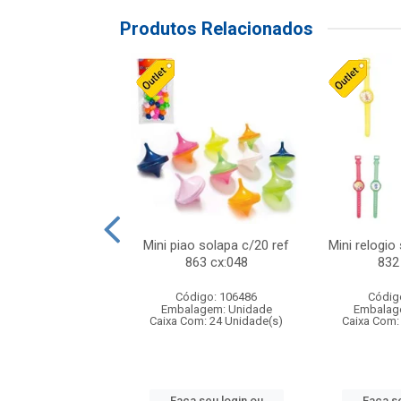
Produtos Relacionados
o f1 5cm solapa
Mini piao solapa c/20 ref
Mini relogio
ref 719 cx:048
863 cx:048
832
digo: 571271
Código: 106486
Códig
agem: Unidade
Embalagem: Unidade
Embalag
om: 24 Unidade(s)
Caixa Com: 24 Unidade(s)
Caixa Com:
 seu login ou
Faça seu login ou
Faça se