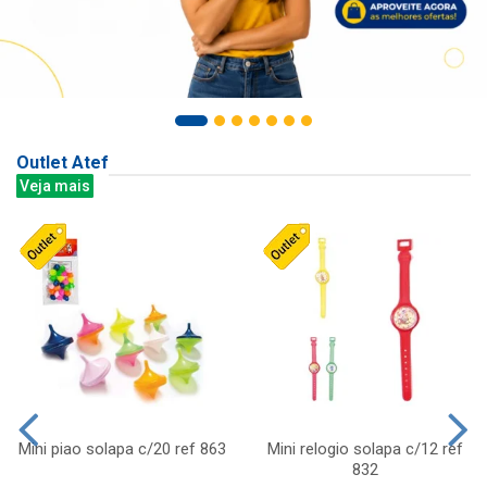
Outlet Atef
Veja mais
Mini piao solapa c/20 ref 863
Mini relogio solapa c/12 ref
832