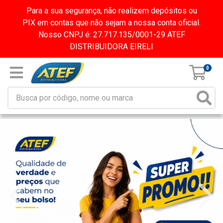
Para a sua segurança, não realizem depósitos ou
PIX em contas que não sejam a nossa conta oficial.
Nosso CNPJ é: 27.717.135/0001-29 ATEF
DISTRIBUIDORA EIRELI
0