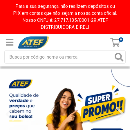
Para a sua segurança, não realizem depósitos ou
PIX em contas que não sejam a nossa conta oficial.
Nosso CNPJ é: 27.717.135/0001-29 ATEF
DISTRIBUIDORA EIRELI
0