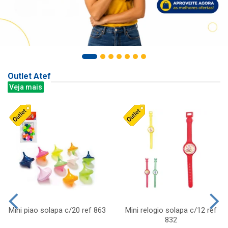
Outlet Atef
Veja mais
Mini piao solapa c/20 ref 863
Mini relogio solapa c/12 ref
832