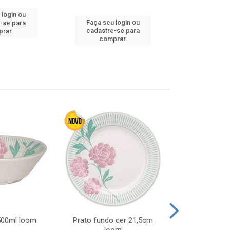
 login ou
Faça seu 
Faça seu login ou
-se para
cadastre
cadastre-se para
rar.
comp
comprar.
 500ml loom
Prato fundo cer 21,5cm
Prato raso c