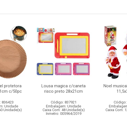
l protetora
Lousa magica c/caneta
Noel musica
 21cm c/50pc
risco preto 28x21cm
11,5
: 836423
Código: 837921
Código:
m: Unidade
Embalagem: Unidade
Embalagem
60 Unidade(s)
Caixa Com: 48 Unidade(s)
Caixa Com: 1
Inmetro: 005964/2019