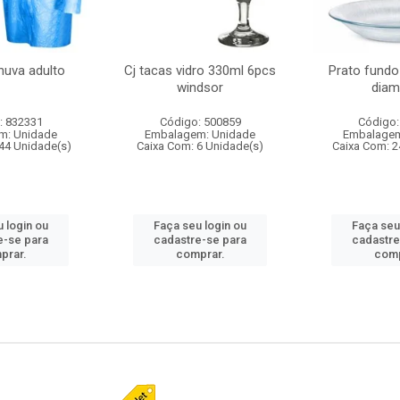
huva adulto
Cj tacas vidro 330ml 6pcs
Prato fundo
windsor
diam
: 832331
Código: 500859
Código:
m: Unidade
Embalagem: Unidade
Embalagem
44 Unidade(s)
Caixa Com: 6 Unidade(s)
Caixa Com: 2
 login ou
Faça seu login ou
Faça seu
e-se para
cadastre-se para
cadastre
prar.
comprar.
comp