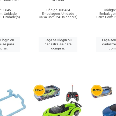
r 380ml so
sortida
: 006453
Código: 006454
Código:
m: Unidade
Embalagem: Unidade
Embalagem
30 Unidade(s)
Caixa Com: 24 Unidade(s)
Caixa Com: 1
 login ou
Faça seu login ou
Faça seu
e-se para
cadastre-se para
cadastre
prar.
comprar.
comp