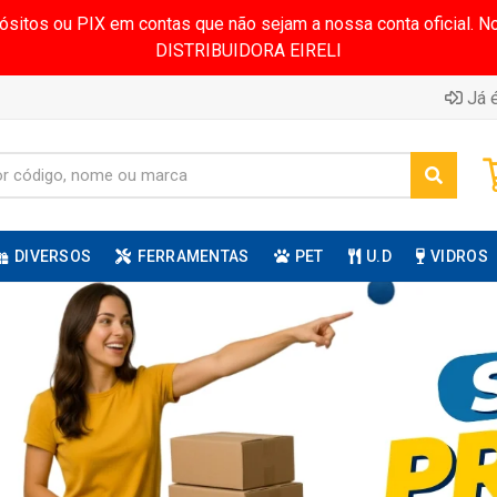
pósitos ou PIX em contas que não sejam a nossa conta oficial.
DISTRIBUIDORA EIRELI
Já é
DIVERSOS
FERRAMENTAS
PET
U.D
VIDROS