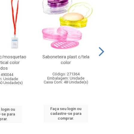
 c/mosquetao
Saboneteira plast c/tela
Prato plas
tical color
color
colo
idos
Código: 271364
Código:
 490044
Embalagem: Unidade
Embalagem
: Unidade
Caixa Com: 48 Unidade(s)
Caixa Com: 4
60 Unidade(s)
Faça seu login ou
Faça seu 
 login ou
cadastre-se para
cadastre
-se para
comprar.
comp
rar.