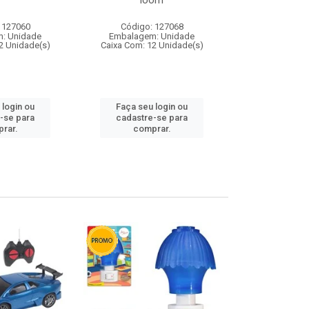
loom
 127060
Código: 127068
Código:
: Unidade
Embalagem: Unidade
Embalagem
2 Unidade(s)
Caixa Com: 12 Unidade(s)
Caixa Com: 1
 login ou
Faça seu login ou
Faça seu 
-se para
cadastre-se para
cadastre
rar.
comprar.
comp