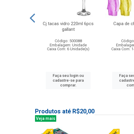
o raso 25,5cm
Cj tacas vidro 220ml 6pcs
Capa de c
e petala
gallant
: 503787
Código: 500088
Código
m: Unidade
Embalagem: Unidade
Embalage
24 Unidade(s)
Caixa Com: 6 Unidade(s)
Caixa Com: 1
u login ou
Faça seu login ou
Faça seu
e-se para
cadastre-se para
cadastr
prar.
comprar.
com
Produtos até R$20,00
Veja mais