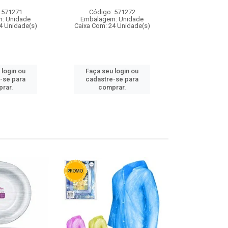
 571271
Código: 571272
Código:
: Unidade
Embalagem: Unidade
Embalagem
4 Unidade(s)
Caixa Com: 24 Unidade(s)
Caixa Com: 4
 login ou
Faça seu login ou
Faça seu 
-se para
cadastre-se para
cadastre
rar.
comprar.
comp