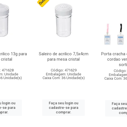
crilico 13g para
Saleiro de acrilico 7,5x4cm
Porta cracha
cristal
para mesa cristal
cordao ver
sort
: 471628
Código: 471629
Código:
m: Unidade
Embalagem: Unidade
Embalagem
36 Unidade(s)
Caixa Com: 36 Unidade(s)
Caixa Com: 3
 login ou
Faça seu login ou
Faça seu
e-se para
cadastre-se para
cadastre
prar.
comprar.
comp