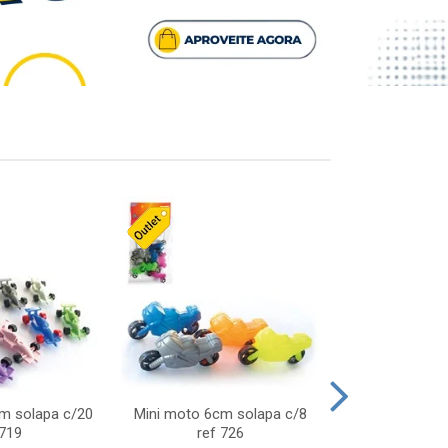
cm solapa c/20
Mini moto 6cm solapa c/8
Giro helice so
 719
ref 726
75