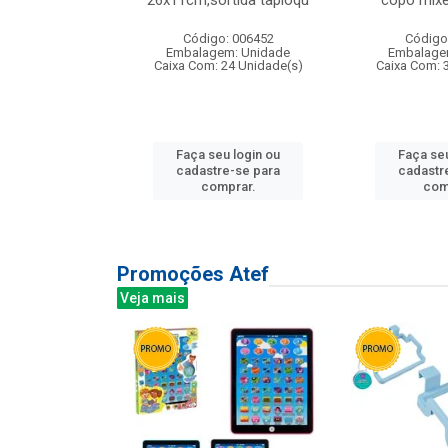
irios
26x11cm,sortida tapioqu
copo mixe
: 135177
Código: 006452
Código
m: Unidade
Embalagem: Unidade
Embalage
12 Unidade(s)
Caixa Com: 24 Unidade(s)
Caixa Com: 
u login ou
Faça seu login ou
Faça seu
e-se para
cadastre-se para
cadastr
prar.
comprar.
com
Promoções Atef
Veja mais