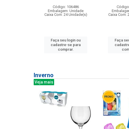
: 275814
Código: 106486
Código
m: Unidade
Embalagem: Unidade
Embalage
240 Unidade(s)
Caixa Com: 24 Unidade(s)
Caixa Com: 
u login ou
Faça seu login ou
Faça seu
e-se para
cadastre-se para
cadastr
prar.
comprar.
com
Inverno
Veja mais