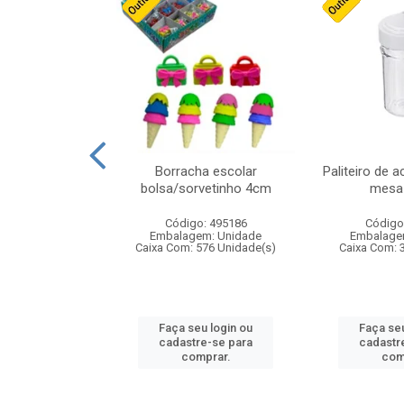
stico n.4 12cm
Borracha escolar
Paliteiro de a
bolsa/sorvetinho 4cm
mesa 
: 940550
Código: 495186
Código
m: Unidade
Embalagem: Unidade
Embalage
24 Unidade(s)
Caixa Com: 576 Unidade(s)
Caixa Com: 
u login ou
Faça seu login ou
Faça seu
e-se para
cadastre-se para
cadastr
prar.
comprar.
com