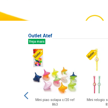
Outlet Atef
Veja mais
last c/div
Mini piao solapa c/20 ref
Mini relogio 
m ursinhos sor
863
8