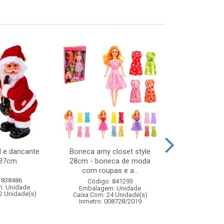
l e dancante
Boneca amy closet style
Balanca dig
x37cm
28cm - boneca de moda
plas
com roupas e a...
 838486
Código:
Código: 841293
: Unidade
Embalagem
Embalagem: Unidade
2 Unidade(s)
Caixa Com: 2
Caixa Com: 24 Unidade(s)
Inmetro: 008728/2019