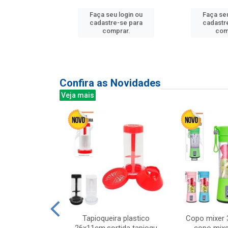
u login ou
Faça seu login ou
Faça seu
e-se para
cadastre-se para
cadastr
prar.
comprar.
com
Confira as Novidades
Veja mais
mesa cer 18cm
Tapioqueira plastico
Copo mixer 