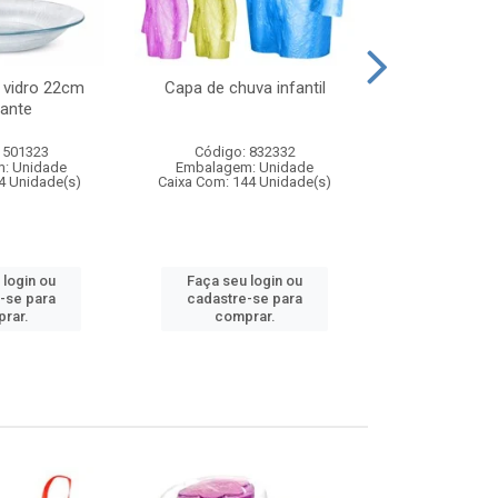
 vidro 22cm
Capa de chuva infantil
Jg prato fun
ante
diam
 501323
Código: 832332
Código:
: Unidade
Embalagem: Unidade
Embalagem
4 Unidade(s)
Caixa Com: 144 Unidade(s)
Caixa Com: 6
 login ou
Faça seu login ou
Faça seu 
-se para
cadastre-se para
cadastre
rar.
comprar.
comp