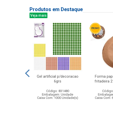
Produtos em Destaque
Veja mais
ical banda
Gel artificial p/decoracao
Forma pape
17x20cm
6grs
fritadeira
: 838484
Código: 831480
Código
m: Unidade
Embalagem: Unidade
Embalage
12 Unidade(s)
Caixa Com: 1000 Unidade(s)
Caixa Com: 