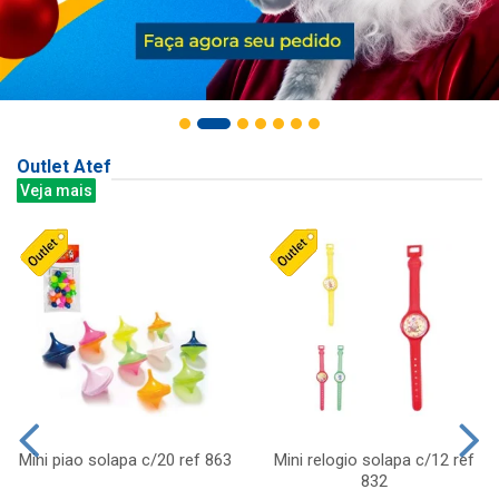
Outlet Atef
Veja mais
Mini piao solapa c/20 ref 863
Mini relogio solapa c/12 ref
832