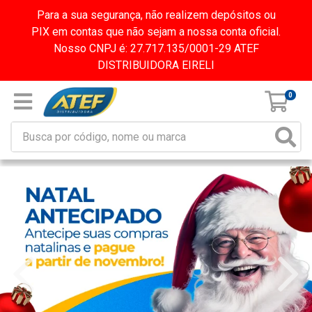
Para a sua segurança, não realizem depósitos ou
PIX em contas que não sejam a nossa conta oficial.
Nosso CNPJ é: 27.717.135/0001-29 ATEF
DISTRIBUIDORA EIRELI
0