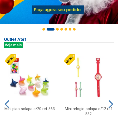
Outlet Atef
Veja mais
Mini piao solapa c/20 ref 863
Mini relogio solapa c/12 ref
832