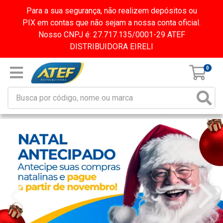
Para a sua segurança, não realizem depósitos ou
PIX em contas que não sejam a nossa conta oficial.
Nosso CNPJ é: 27.717.135/0001-29 ATEF
DISTRIBUIDORA EIRELI
0