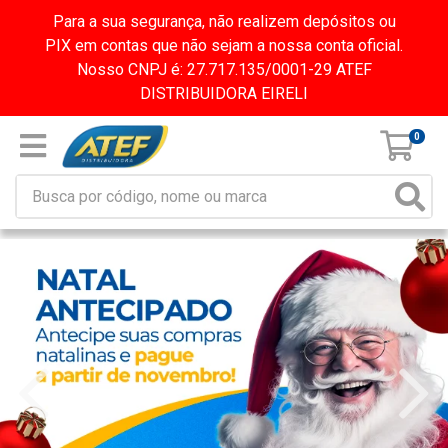
Para a sua segurança, não realizem depósitos ou
PIX em contas que não sejam a nossa conta oficial.
Nosso CNPJ é: 27.717.135/0001-29 ATEF
DISTRIBUIDORA EIRELI
0