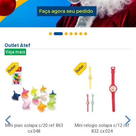
Outlet Atef
Veja mais
Mini piao solapa c/20 ref 863
Mini relogio solapa c/12 ref
cx:048
832 cx:024