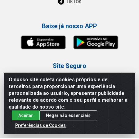
TikTok
Baixe já nosso APP
Site Seguro
O nosso site coleta cookies próprios e de
terceiros para proporcionar uma experiência
personalizada ao usuário, apresentar publicidade
relevante de acordo com o seu perfil e melhorar a
Loja / Showroom
qualidade do nosso site.
Aceitar
Negar não essenciais
Tel.: (11) 3227-0546
Av Vautier, 587/597 - Pari - São Paulo/SP
Preferências de Cookies