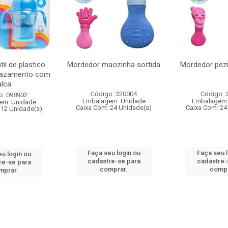
il de plastico
Mordedor maozinha sortida
Mordedor pezi
 vazamento com
alca
Código: 320004
Código: 
o: 098902
Embalagem: Unidade
Embalagem:
em: Unidade
Caixa Com: 24 Unidade(s)
Caixa Com: 24
 12 Unidade(s)
Faça seu login ou
Faça seu 
u login ou
cadastre-se para
cadastre-
re-se para
comprar.
compr
mprar.