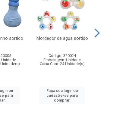
nho sortido
Mordedor de agua sortido
Cesto organi
poliester 45x45
320005
Código: 320024
Código: 031
 Unidade
Embalagem: Unidade
Embalagem: U
 Unidade(s)
Caixa Com: 24 Unidade(s)
Caixa Com: 36 Un
login ou
Faça seu login ou
Faça seu log
se para
cadastre-se para
cadastre-se 
ar.
comprar.
comprar