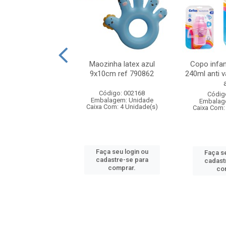
o organizador
Maozinha latex azul
Copo infant
er 45x45cm color
9x10cm ref 790862
240ml anti
digo: 031727
Código: 002168
Códig
agem: Unidade
Embalagem: Unidade
Embalag
om: 36 Unidade(s)
Caixa Com: 4 Unidade(s)
Caixa Com:
 seu login ou
Faça seu login ou
Faça se
astre-se para
cadastre-se para
cadast
comprar.
comprar.
co