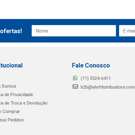
ofertas!
itucional
Fale Conosco
(11) 3324-6411
 Somos
b2b@atefdistribuidora.com
ica de Privacidade
ica de Troca e Devolução
 Comprar
us Pedidos